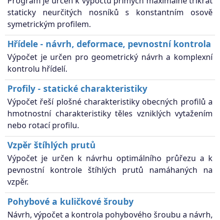
Program je určen k výpočtu přímých maximálně třikrát
staticky neurčitých nosníků s konstantním osově
symetrickým profilem.
Hřídele - návrh, deformace, pevnostní kontrola
Výpočet je určen pro geometrický návrh a komplexní
kontrolu hřídelí.
Profily - statické charakteristiky
Výpočet řeší plošné charakteristiky obecných profilů a
hmotnostní charakteristiky těles vzniklých vytažením
nebo rotací profilu.
Vzpěr štíhlých prutů
Výpočet je určen k návrhu optimálního průřezu a k
pevnostní kontrole štíhlých prutů namáhaných na
vzpěr.
Pohybové a kuličkové šrouby
Návrh, výpočet a kontrola pohybového šroubu a návrh,