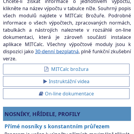
Chcete-li získat informace o jednotlivém výpočtu,
klikněte na název výpočtu v tabulce níže. Souhrný popis
všech modulů najdete v MITCalc Brožuře. Podrobné
informace o všech výpočtech, zpracovaných normách,
tabulkách a nástrojích naleznete v rozsáhlé on-line
dokumentaci, která je zároveň součástí instalace
aplikace MITCalc. Všechny výpočtové moduly jsou k
dispozici jako
30-denní bezplatná
, plně funkční zkušební
verze.
MITCalc brožura
Instruktážní videa
On-line dokumentace
NOSNÍKY, HŘÍDELE, PROFILY
Přímé nosníky s konstantním průřezem