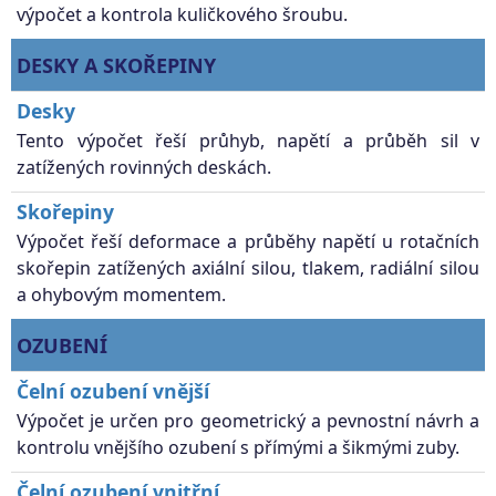
výpočet a kontrola kuličkového šroubu.
DESKY A SKOŘEPINY
Desky
Tento výpočet řeší průhyb, napětí a průběh sil v
zatížených rovinných deskách.
Skořepiny
Výpočet řeší deformace a průběhy napětí u rotačních
skořepin zatížených axiální silou, tlakem, radiální silou
a ohybovým momentem.
OZUBENÍ
Čelní ozubení vnější
Výpočet je určen pro geometrický a pevnostní návrh a
kontrolu vnějšího ozubení s přímými a šikmými zuby.
Čelní ozubení vnitřní