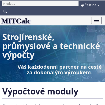
Čeština
MITCalc
Togg
navi
Strojírenské,
průmyslové a technické
výpočty
Váš každodenní partner na cestě
za dokonalým výrobkem.
Výpočtové moduly