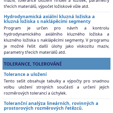
maziv, tolerance uložení hřídelí a ložisek, parametry
třecích materiálů, výpočet ložiskové vůle atd.
Hydrodynamická axiální kluzná ložiska a
kluzná ložiska s naklápěcími segmenty
Program je určen pro návrh a kontrolu
hydrodynamického axiálního kluzného ložiska a
kluzného ložiska s naklápěcími segmenty. V programu
je možné řešit další úlohy jako viskozitu maziv,
parametry třecích materiálů atd.
TOLERANCE, TOLEROVÁNÍ
Tolerance a uložení
Tento sešit obsahuje tabulky a výpočty pro snadnou
volbu uložení strojních součástí a určení jejich
rozměrových tolerancí a úchylek.
Toleranční analýza lineárních, rovinných a
prostorových rozměrových řetězců.