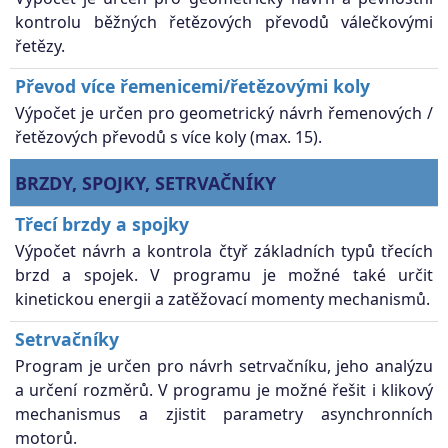
kontrolu běžných řetězových převodů válečkovými
řetězy.
Převod více řemenicemi/řetězovými koly
Výpočet je určen pro geometrický návrh řemenových /
řetězových převodů s více koly (max. 15).
BRZDY, SPOJKY, SETRVAČNÍKY
Třecí brzdy a spojky
Výpočet návrh a kontrola čtyř základních typů třecích
brzd a spojek. V programu je možné také určit
kinetickou energii a zatěžovací momenty mechanismů.
Setrvačníky
Program je určen pro návrh setrvačníku, jeho analýzu
a určení rozměrů. V programu je možné řešit i klikový
mechanismus a zjistit parametry asynchronních
motorů.