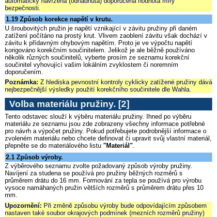
automaticky navržena (odhadnuta) doporučená hodnota míry
bezpečnosti.
1.19 Způsob korekce napětí v krutu.
U šroubovitých pružin je napětí vznikající v závitu pružiny při daném
zatížení počítáno na prostý krut. Vlivem zaoblení závitu však dochází v
závitu k přídavným ohybovým napětím. Proto je ve výpočtu napětí
korigováno korekčním součinitelem. Jelikož je ale běžně používáno
několik různých součinitelů, vyberte prosím ze seznamu korekční
součinitel vyhovující vašim lokálním zvyklostem či noremním
doporučením.
Poznámka:
Z hlediska pevnostní kontroly cyklicky zatížené pružiny dává
nejbezpečnější výsledky použití korekčního součinitele dle Wahla.
Volba materiálu pružiny.
[2]
Tento odstavec slouží k výběru materiálu pružiny. Ihned po výběru
materiálu ze seznamu jsou zde zobrazeny všechny informace potřebné
pro návrh a výpočet pružiny. Pokud potřebujete podrobnější informace o
zvoleném materiálu nebo chcete definovat či upravit svůj vlastní materiál,
přepněte se do materiálového listu
"Materiál"
.
2.1 Způsob výroby.
Z výběrového seznamu zvolte požadovaný způsob výroby pružiny.
Navíjení za studena se používá pro pružiny běžných rozměrů s
průměrem drátu do 16 mm. Formování za tepla se používá pro výrobu
vysoce namáhaných pružin větších rozměrů s průměrem drátu přes 10
mm.
Upozornění:
Při změně způsobu výroby bude odpovídajícím způsobem
nastaven také soubor okrajových podmínek (mezních rozměrů pružiny)