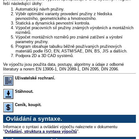
řeší následující úlohy:
Automatický návrh pružiny.
Výběr optimální varianty provedení pružiny z hlediska
pevnostního, geometrického a hmotnostního.
Statická a dynamická pevnostní kontrola.
Výpočet pracovních sil pružiny známých výrobních a montážních
rozměrů.
Výpočet montážních rozměrů pro známé zatížení a výrobní
parametry pružiny.
Program obsahuje tabulku běžně používaných pružinových
materiálů podle ISO, EN, ASTM/SAE, DIN, BS, JIS a dalších.
Podpora 2D a 3D CAD systémů.
Ve výpočtu jsou použita data, postupy, algoritmy a údaje z odborné
literatury a norem EN 13906-1, DIN 2089-1, DIN 2095, DIN 2096.
Uživatelské rozhraní.
Stáhnout.
Ceník, koupit.
Ovládání a syntaxe.
Informace o syntaxi a ovládání výpočtu naleznete v dokumentu
"
Ovládání, struktura a syntaxe výpočtů
".