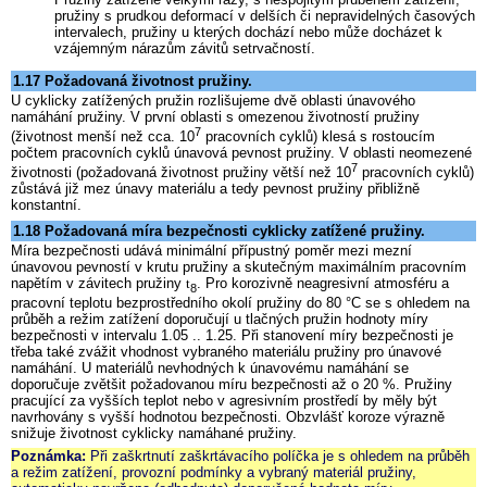
pružiny s prudkou deformací v delších či nepravidelných časových
intervalech, pružiny u kterých dochází nebo může docházet k
vzájemným nárazům závitů setrvačností.
1.17 Požadovaná životnost pružiny.
U cyklicky zatížených pružin rozlišujeme dvě oblasti únavového
namáhání pružiny. V první oblasti s omezenou životností pružiny
7
(životnost menší než cca. 10
pracovních cyklů) klesá s rostoucím
počtem pracovních cyklů únavová pevnost pružiny. V oblasti neomezené
7
životnosti (požadovaná životnost pružiny větší než 10
pracovních cyklů)
zůstává již mez únavy materiálu a tedy pevnost pružiny přibližně
konstantní.
1.18 Požadovaná míra bezpečnosti cyklicky zatížené pružiny.
Míra bezpečnosti udává minimální přípustný poměr mezi mezní
únavovou pevností v krutu pružiny a skutečným maximálním pracovním
napětím v závitech pružiny
. Pro korozivně neagresivní atmosféru a
t
8
pracovní teplotu bezprostředního okolí pružiny do 80 °C se s ohledem na
průběh a režim zatížení doporučují u tlačných pružin hodnoty míry
bezpečnosti v intervalu 1.05 .. 1.25. Při stanovení míry bezpečnosti je
třeba také zvážit vhodnost vybraného materiálu pružiny pro únavové
namáhání. U materiálů nevhodných k únavovému namáhání se
doporučuje zvětšit požadovanou míru bezpečnosti až o 20 %. Pružiny
pracující za vyšších teplot nebo v agresivním prostředí by měly být
navrhovány s vyšší hodnotou bezpečnosti. Obzvlášť koroze výrazně
snižuje životnost cyklicky namáhané pružiny.
Poznámka:
Při zaškrtnutí zaškrtávacího políčka je s ohledem na průběh
a režim zatížení, provozní podmínky a vybraný materiál pružiny,