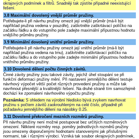
okrajových podmínek a filtrů. Snadněji tak zjistíte případné neexistující
řešení.
3.8 Maximální dovolený vnější průměr pružiny.
Potřebujete-li při návrhu pružiny omezit její vnější průměr (má-li být
například pružina vedena v pouzdře), zaškrtněte zaškrtávací políčko na
začátku řádku a do vstupního pole zadejte maximální přípustnou hodnotu
vnějšího průměru pružiny.
3.9 Minimální dovolený vnitřní průměr pružiny.
Potřebujete-li při návrhu pružiny omezit její vnitřní průměr (má-li být
například pružina vedena na trnu), zaškrtněte zaškrtávací políčko na
začátku řádku a do vstupního pole zadejte minimální přípustnou hodnotu
vnitřního průměru pružiny.
3.10 Dovolené dělení počtu činných závitů.
Činné závity pružiny jsou takové závity, jejichž úhel stoupání se při
funkční deformaci pružiny mění. Při nastavení jemnějšího dělení testuje
návrhový výpočet větší počet různých provedení pružiny a může tak
navrhnout přesnější a kvalitnější řešení. Na druhé straně tím samozřejmě
dochází ke zpomalení návrhového výpočtu pružiny.
Poznámka:
S ohledem na výrobní hledisko bývá zvykem navrhovat
pružinu s počtem závitů zaokrouhleným na celé číslo, případně při
požadavku jemnějšího dělení na násobky 0.25.
3.11 Dovolené překročení mezních rozměrů pružiny.
Při návrhu pružiny není možné postupovat bez určitých rozměrových
omezení. Některé rozměry resp. poměry jednotlivých rozměrů pružiny
jsou omezeny doporučenými hodnotami stanovenými jak příslušnými
normami, tak i různými výrobci. Vzniká tak soubor okrajových podmínek,