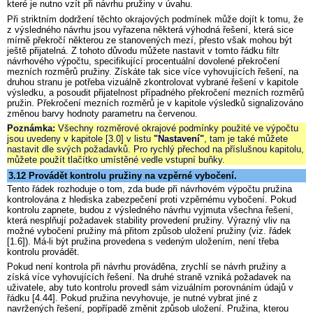
které je nutno vzít při návrhu pružiny v úvahu.
Při striktním dodržení těchto okrajových podmínek může dojít k tomu, že
z výsledného návrhu jsou vyřazena některá výhodná řešení, která sice
mírně překročí některou ze stanovených mezí, přesto však mohou být
ještě přijatelná. Z tohoto důvodu můžete nastavit v tomto řádku filtr
návrhového výpočtu, specifikující procentuální dovolené překročení
mezních rozměrů pružiny. Získáte tak sice více vyhovujících řešení, na
druhou stranu je potřeba vizuálně zkontrolovat vybrané řešení v kapitole
výsledku, a posoudit přijatelnost případného překročení mezních rozměrů
pružin. Překročení mezních rozměrů je v kapitole výsledků signalizováno
změnou barvy hodnoty parametru na červenou.
Poznámka:
Všechny rozměrové okrajové podmínky použité ve výpočtu
jsou uvedeny v kapitole [3.0] v listu
"Nastavení"
, tam je také můžete
nastavit dle svých požadavků. Pro rychlý přechod na příslušnou kapitolu,
můžete použít tlačítko umístěné vedle vstupní buňky.
3.12 Provádět kontrolu pružiny na vzpěrné vybočení.
Tento řádek rozhoduje o tom, zda bude při návrhovém výpočtu pružina
kontrolována z hlediska zabezpečení proti vzpěrnému vybočení. Pokud
kontrolu zapnete, budou z výsledného návrhu vyjmuta všechna řešení,
která nesplňují požadavek stability provedení pružiny. Výrazný vliv na
možné vybočení pružiny má přitom způsob uložení pružiny (viz. řádek
[1.6]). Má-li být pružina provedena s vedeným uložením, není třeba
kontrolu provádět.
Pokud není kontrola při návrhu prováděna, zrychlí se návrh pružiny a
získá více vyhovujících řešení. Na druhé straně vzniká požadavek na
uživatele, aby tuto kontrolu provedl sám vizuálním porovnáním údajů v
řádku [4.44]. Pokud pružina nevyhovuje, je nutné vybrat jiné z
navržených řešení, popřípadě změnit způsob uložení. Pružina, kterou