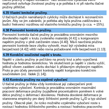
nepříznivě ovlivňuje životnost pružiny a je potřeba k ní při návrhu tlačné
pružiny přihlížet.
4.35 Vlastní kmitočet pružiny.
U tlačných pružin namáhaných cyklicky může docházet k rezonančním
jevům. Aby se jim zabránilo, je potřeba aby byla pružina zatěžována s
budící frekvencí rozdílnou od vlastního kmitočtu pružiny (o cca. +-15%).
4.38 Pevnostní kontrola pružiny.
Pevnostní kontrola tlačné pružiny je prováděna srovnáním mezního
dovoleného napětí v krutu zvoleného materiálu [4.41] s korigovaným
napětím pružiny v plně zatíženém stavu [4.40]. Má-li navržená pružina
pevnostní kontrole beze zbytku vyhovět, musí být výsledná míra
bezpečnosti [4.42] větší nebo rovna požadované míře bezpečnosti [1.13].
4.39 Korekční součinitel napětí v krutu.
Napětí v závitu pružiny je počítáno na prostý krut a jeho vypočtená
hodnota je hodnotou teoretickou. Ve skutečnosti je napětí v závitu vyšší,
jelikož vlivem zaoblení závitu dochází k přídavným ohybovým napětím.
Proto je pro účely pevnostní kontroly napětí korigováno korekčním
součinitelem (viz. řádek [1.14]).
4.43 Kontrola pružiny na vzpěrné vybočení
U tlačné pružiny je třeba vždy kontrolovat její zabezpečení proti
vzpěrnému vybočení. Kontrola je prováděna srovnáním maximální
pracovní deformace pružiny (vyjádřené procentuálním poměrem k volné
délce pružiny) s deformací dovolenou. Hodnota dovolené deformace je
stanovena empiricky pro daný štíhlostní poměr pružiny L
/D a typ uložení
0
pružiny. Obecně platí, že riziko možného vzpěrného vybočení roste s
rostoucí hodnotou štíhlostního poměru a rostoucí hodnotou pracovního