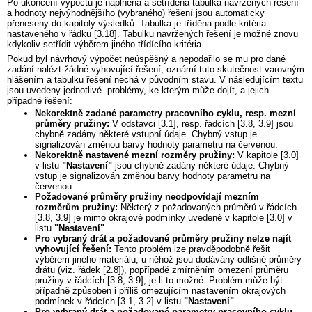
Po ukončení výpočtu je naplněna a setříděna tabulka navržených řešení
a hodnoty nejvýhodnějšího (vybraného) řešení jsou automaticky
přeneseny do kapitoly výsledků. Tabulka je tříděna podle kritéria
nastaveného v řádku [3.18]. Tabulku navržených řešení je možné znovu
kdykoliv setřídit výběrem jiného třídícího kritéria.
Pokud byl návrhový výpočet neúspěšný a nepodařilo se mu pro dané
zadání nalézt žádné vyhovující řešení, oznámí tuto skutečnost varovným
hlášením a tabulku řešení nechá v původním stavu. V následujícím textu
jsou uvedeny jednotlivé problémy, ke kterým může dojít, a jejich
případné řešení:
Nekorektně zadané parametry pracovního cyklu, resp. mezní
průměry pružiny:
V odstavci [3.1], resp. řádcích [3.8, 3.9] jsou
chybně zadány některé vstupní údaje. Chybný vstup je
signalizován změnou barvy hodnoty parametru na červenou.
Nekorektně nastavené mezní rozměry pružiny:
V kapitole [3.0]
v listu
"Nastavení"
jsou chybně zadány některé údaje. Chybný
vstup je signalizován změnou barvy hodnoty parametru na
červenou.
Požadované průměry pružiny neodpovídají mezním
rozměrům pružiny:
Některý z požadovaných průměrů v řádcích
[3.8, 3.9] je mimo okrajové podmínky uvedené v kapitole [3.0] v
listu
"Nastavení"
.
Pro vybraný drát a požadované průměry pružiny nelze najít
vyhovující řešení:
Tento problém lze pravděpodobně řešit
výběrem jiného materiálu, u něhož jsou dodávány odlišné průměry
drátu (viz. řádek [2.8]), popřípadě zmírněním omezení průměru
pružiny v řádcích [3.8, 3.9], je-li to možné. Problém může být
případně způsoben i příliš omezujícím nastavením okrajových
podmínek v řádcích [3.1, 3.2] v listu
"Nastavení"
.
Pro vybraný drát a požadované parametry pracovního cyklu,