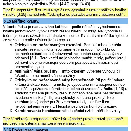
nebo v kapitole výsledků v řádku [4.42] resp. [4.49].
Tip:
Při vypnutém filtru může být často výhodné nastavit měřítko kvality
v řádku [3.15] na hodnotu "Odchylka od požadované míry bezpečnosti".
3.15 Měřítko kvality.
V tomto řádku je nastavováno kritérium, podle něhož je vyhodnocena
kvalita jednotlivých vyhovujících řešení návrhu pružiny. Nejvýhodnější
řešení jsou pak uživateli nabídnuta v tabulce. Kvalitativní měřítko vyberte
ze seznamu podle následujícího popisu:
Odchylka od požadovaných rozměrů:
Pomocí tohoto kritéria
získáte řešení, u nichž jsou parametry pracovního cyklu co
nejméně odlišné od požadovaných vstupních údajů zadaných v
odstavci [3.1]. Toto kritérium je vhodné použít tehdy, požadujete-li
od návrhu co nejpřesnější dodržení požadovaných parametrů
pracovního cyklu.
Minimální váha pružiny:
Tímto kritériem vyberete vyhovující
řešení s co nejmenší váhou pružiny.
Odchylka od požadované míry bezpečnosti:
Při použití tohoto
kritéria získáte řešení, u nichž je vypočtená míra bezpečnosti co
nejbližší k požadované míře bezpečnosti uvedené v řádku [1.13] u
staticky zatížené pružiny, resp. k požadované míře bezpečnosti
uvedené v řádku [1.18] pro cyklicky zatížené pružiny. Toto
kritérium je výhodné použít zejména tehdy, hledáte-li co
nejoptimálnější řešení z hlediska pevnostní kontroly pružiny.
Kombinované:
Kombinace všech předchozích měřítek kvality.
Tip:
V některých případech může být výhodné provést návrh postupně
pro všechna kritéria a navržená řešení porovnat.
3.16 Počet iterací návrhu.