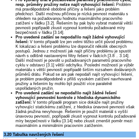
resp. průměry pružiny nelze najít vyhovující řešení:
Problém
má pravděpodobně obdobné příčiny a řešení jako problém
předchozí. Další možnou příčinou je nízká pevnost materiálu s
ohledem na požadovanou hodnotu maximálního pracovního
zatížení v řádku [3.2]. Řešením by pak bylo vybrat materiál větší
pevnosti popřípadě zkusit vypnout kontrolu požadované míry
bezpečnosti v řádku [3.14].
Pro uvedené zadání se nepodařilo najít žádné vyhovující
řešení:
V tomto případě lze jen velmi těžko určit původ problému.
K lokalizaci a řešení problému lze doporučit několik obecných
postupů. Jednou z možností jak najít příčiny problému je spustit
návrh s odlišně nastavenými filtry řešení v řádcích [3.8 .. 3.14].
Další možností je povolit u požadovaných parametrů pracovního
cyklu v odstavci [3.1] větší odchylku. Poslední možností je výběr
materiálu s větší pevností popřípadě širším rozsahem dodávaných
průměrů drátu. Pokud se ani pak nepodaří najít vyhovující řešení,
je problém pravděpodobně v příliš vysokém zatížení navrhované
pružiny a řešením by mohlo být použití více paralelně
uspořádaných pružin.
Pro uvedené zadání se nepodařilo najít žádné řešení
vyhovující pevnostní kontrole z hlediska dynamického
zatížení:
V tomto případě program sice dokáže najít pružiny
vyhovující statickému zatížení, z hlediska únavové pevnosti však
žádná pružina nevyhovuje. Řešením je použít materiál s vyšší
únavovou pevností, popřípadě zkusit vypnout kontrolu požadované
míry bezpečnosti v řádku [3.14] nebo zkusit zmenšit poměr mezi
maximálním a minimálním pracovním zatížením.
3.20 Tabulka navržených řešení