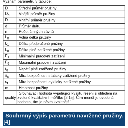
Význam parametrů v tabulce:
D
Střední průměr pružiny
D
Vnější průměr pružiny
e
D
Vnitřní průměr pružiny
i
d
Průměr drátu
n
Počet činných závitů
L
Volná délka pružiny
0
L
Délka předpružené pružiny
1
L
Délka plně zatížené pružiny
8
F
Minimální pracovní zatížení
1
F
Maximální pracovní zatížení
8
t
Napětí plně zatížené pružiny
8
s
Míra bezpečnosti staticky zatížené pružiny
s
s
Míra bezpečnosti cyklicky zatížené pružiny
f
m
Hmotnost pružiny
Srovnávací hodnota vyjadřující kvalitu řešení s ohledem na
quality
zvolené kvalitativní měřítko [3.15]. Čím menší je uvedená
hodnota, tím je návrh kvalitnější.
Souhrnný výpis parametrů navržené pružiny.
[4]