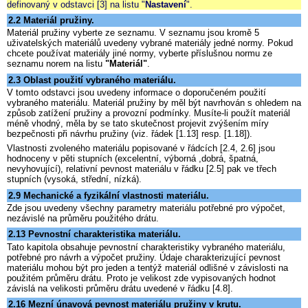
definovaný v odstavci [3] na listu "
Nastavení
".
2.2 Materiál pružiny.
Materiál pružiny vyberte ze seznamu. V seznamu jsou kromě 5
uživatelských materiálů uvedeny vybrané materiály jedné normy. Pokud
chcete používat materiály jiné normy, vyberte příslušnou normu ze
seznamu norem na listu
"Materiál"
.
2.3 Oblast použití vybraného materiálu.
V tomto odstavci jsou uvedeny informace o doporučeném použití
vybraného materiálu. Materiál pružiny by měl být navrhován s ohledem na
způsob zatížení pružiny a provozní podmínky. Musíte-li použít materiál
méně vhodný, měla by se tato skutečnost projevit zvýšením míry
bezpečnosti při návrhu pružiny (viz. řádek [1.13] resp. [1.18]).
Vlastnosti zvoleného materiálu popisované v řádcích [2.4, 2.6] jsou
hodnoceny v pěti stupních (excelentní, výborná ,dobrá, špatná,
nevyhovující), relativní pevnost materiálu v řádku [2.5] pak ve třech
stupních (vysoká, střední, nízká).
2.9 Mechanické a fyzikální vlastnosti materiálu.
Zde jsou uvedeny všechny parametry materiálu potřebné pro výpočet,
nezávislé na průměru použitého drátu.
2.13 Pevnostní charakteristika materiálu.
Tato kapitola obsahuje pevnostní charakteristiky vybraného materiálu,
potřebné pro návrh a výpočet pružiny. Údaje charakterizující pevnost
materiálu mohou být pro jeden a tentýž materiál odlišné v závislosti na
použitém průměru drátu. Proto je velikost zde vypisovaných hodnot
závislá na velikosti průměru drátu uvedené v řádku [4.8].
2.16 Mezní únavová pevnost materiálu pružiny v krutu.