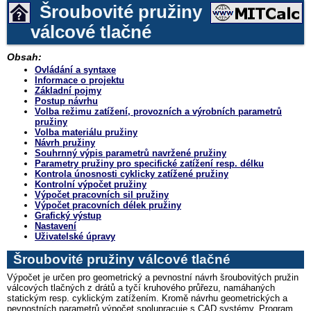
Šroubovité pružiny
válcové tlačné
Obsah:
Ovládání a syntaxe
Informace o projektu
Základní pojmy
Postup návrhu
Volba režimu zatížení, provozních a výrobních parametrů
pružiny
Volba materiálu pružiny
Návrh pružiny
Souhrnný výpis parametrů navržené pružiny
Parametry pružiny pro specifické zatížení resp. délku
Kontrola únosnosti cyklicky zatížené pružiny
Kontrolní výpočet pružiny
Výpočet pracovních sil pružiny
Výpočet pracovních délek pružiny
Grafický výstup
Nastavení
Uživatelské úpravy
Šroubovité pružiny válcové tlačné
Výpočet je určen pro geometrický a pevnostní návrh šroubovitých pružin
válcových tlačných z drátů a tyčí kruhového průřezu, namáhaných
statickým resp. cyklickým zatížením. Kromě návrhu geometrických a
pevnostních parametrů výpočet spolupracuje s CAD systémy. Program