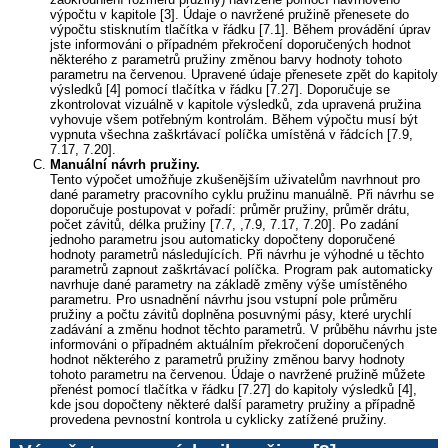
výpočtu v kapitole [3]. Údaje o navržené pružině přenesete do
výpočtu stisknutím tlačítka v řádku [7.1]. Během provádění úprav
jste informováni o případném překročení doporučených hodnot
některého z parametrů pružiny změnou barvy hodnoty tohoto
parametru na červenou. Upravené údaje přenesete zpět do kapitoly
výsledků [4] pomocí tlačítka v řádku [7.27]. Doporučuje se
zkontrolovat vizuálně v kapitole výsledků, zda upravená pružina
vyhovuje všem potřebným kontrolám. Během výpočtu musí být
vypnuta všechna zaškrtávací políčka umístěná v řádcích [7.9,
7.17, 7.20].
Manuální návrh pružiny
.
Tento výpočet umožňuje zkušenějším uživatelům navrhnout pro
dané parametry pracovního cyklu pružinu manuálně. Při návrhu se
doporučuje postupovat v pořadí: průměr pružiny, průměr drátu,
počet závitů, délka pružiny [7.7, ,7.9, 7.17, 7.20]. Po zadání
jednoho parametru jsou automaticky dopočteny doporučené
hodnoty parametrů následujících. Při návrhu je výhodné u těchto
parametrů zapnout zaškrtávací políčka. Program pak automaticky
navrhuje dané parametry na základě změny výše umístěného
parametru. Pro usnadnění návrhu jsou vstupní pole průměru
pružiny a počtu závitů doplněna posuvnými pásy, které urychlí
zadávání a změnu hodnot těchto parametrů. V průběhu návrhu jste
informováni o případném aktuálním překročení doporučených
hodnot některého z parametrů pružiny změnou barvy hodnoty
tohoto parametru na červenou. Údaje o navržené pružině můžete
přenést pomocí tlačítka v řádku [7.27] do kapitoly výsledků [4],
kde jsou dopočteny některé další parametry pružiny a případně
provedena pevnostní kontrola u cyklicky zatížené pružiny.