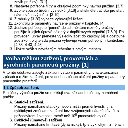
zdvih pružiny). [3.1]
Nastavte potřebné filtry a okrajové podmínky návrhu pružiny. [3.7]
Zvolte způsob třídění výsledků [3.18] a stiskněte tlačítko pro start
návrhového výpočtu. [3.19]
Z tabulky [3.20] vyberte vyhovující řešení.
Zkontrolujte parametry navržené pružiny v kapitole. [4]
Jestliže potřebujete "jemně" doladit některé rozměry pružiny,
použijte k jejich úpravě některý z doplňkových výpočtů [7,8,9]. Po
provedení úprav přeneste výsledky zpět do kapitoly [4] a opětovně
zde zkontrolujte zda pružina vyhovuje všem potřebným kontrolám.
[4.38, 4.43, 4.45]
Uložte sešit s navrženým řešením s novým jménem.
Volba režimu zatížení, provozních a
výrobních parametrů pružiny.
[1]
V tomto odstavci zadejte základní vstupní parametry, charakterizující
způsob a režim zatížení, provedení a způsob uložení pružiny a parametry
pracovního prostředí.
1.2 Způsob zatížení.
Pro účely výpočtu pružin se rozlišují dva základní způsoby namáhání
pružin:
Statické zatížení.
Pružiny namáhané staticky nebo s nižší proměnlivostí, tj. s
cyklickými změnami zatížení bez vzájemných nárazů závitů, s
5
požadavkem životnosti méně než 10
pracovních cyklů.
Cyklické (únavové) zatížení.
Pružiny namáhané kmitavě (dynamicky), tj. s cyklickými změnami