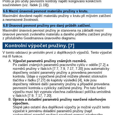
Proto je pro účely pevnostní kontroly napětí korigováno korekčním
součinitelem (viz. řádek [1.19]).
6.6 Mezní únavová pevnost materiálu pružiny v krutu.
Maximální dovolené napětí materiálu pružiny v krutu při míjivém zatížení
a neomezené životnosti.
6.8 Únavová pevnost pružiny pro daný průběh zatížení.
Maximální únavová pevnost pružiny je stanovena na základě mezní
únavové pevnosti zvoleného materiálu a daného průběhu zatížení pružiny
z příslušného Goodmanova únavového diagramu.
Kontrolní výpočet pružiny.
[7]
V tomto odstavci je umístěn první z doplňkových výpočtů. Tento výpočet
má tři funkce.
Výpočet parametrů pružiny známých rozměrů.
Po zadání známých parametrů pracovního cyklu v oddíle [7.2] a
rozměrů pružiny v řádcích [7.7, 7.9, 7.17, 7.20] jsou automaticky
dopočteny ostatní parametry pružiny a provedena pevnostní
kontrola. Údaje o vypočtené pružině můžete přenést stisknutím
tlačítka v řádku [7.27] do kapitoly výsledků [4], kde jsou
dopočteny některé další parametry pružiny a případně provedena
pevnostní kontrola u cyklicky zatížené pružiny. Pro tuto funkci
výpočtu musí být vypnuta všechna zaškrtávací políčka umístěná
v řádcích [7.9, 7.17, 7.20].
Úprava a doladění
parametrů pružiny navržené návrhovým
výpočtem.
Stejně jako ostatní dva doplňkové výpočty je možné využít tento
výpočet k jemnému doladění parametrů pružiny (např.
zaokrouhlení rozměrů pružiny) navržené pomocí návrhového