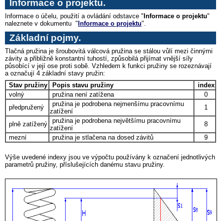
Informace o projektu.
Informace o účelu, použití a ovládání odstavce "
Informace o projektu
"
naleznete v dokumentu "
Informace o projektu
".
Základní pojmy
.
Tlačná pružina je šroubovitá válcová pružina se stálou vůlí mezi činnými
závity a přibližně konstantní tuhostí, způsobilá přijímat vnější síly
působící v její ose proti sobě. Vzhledem k funkci pružiny se rozeznávají
a označují 4 základní stavy pružin:
Stav pružiny
Popis stavu pružiny
index
volný
pružina není zatížena
0
pružina je podrobena nejmenšímu pracovnímu
předpružený
1
zatížení
pružina je podrobena největšímu pracovnímu
plně zatížený
8
zatížení
mezní
pružina je stlačena na dosed závitů
9
Výše uvedené indexy jsou ve výpočtu používány k označení jednotlivých
parametrů pružiny, příslušejících danému stavu pružiny.