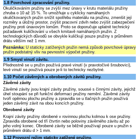
1.8 Povrchové zpracování pružiny.
Okuličkováním pružiny se zvýší mez únavy v krutu materiálu pružiny
zhruba o 10 až 15 %. To umožňuje u cyklicky namáhaných
okuličkovaných pružin snížit spotřebu materiálu na pružinu, zmenšit její
rozměry a úložný prostor, zvýšit pracovní zdvih nebo zvýšit zabezpečení
pružiny proti únavovým lomům. Proto se doporučuje uplatnit technický
požadavek kuličkování u všech kmitavě namáhaných pružin. Z
technologických důvodů se obvykle kuličkují pouze pružiny s průměrem
drátu větším než 1 mm.
Poznámka:
U staticky zatížených pružin nemá způsob povrchové úpravy
pružin podstatný vliv na pevnostní výpočet pružiny.
1.9 Smysl vinutí závitu.
Přednostně se u pružin používá pravé vinutí (v pravotočivé šroubovici),
levé vinutí se používá pouze je-li to technicky nezbytné.
1.10 Počet závěrných a obrobených závitů pružiny.
Závěrné závity
Závěrné závity jsou krajní závity pružiny, souosé s činnými závity, jejichž
úhel stoupání se při funkční deformaci pružiny nemění. Závěrné závity
tvoří opěrnou plochu pružiny a zpravidla se u tlačných pružin používá
jeden závěrný závit na obou koncích pružiny.
Obrobené závity
Krajní závity pružiny obrobené v rovinnou plochu kolmou k ose pružiny.
Zpravidla obrobené od tří čtvrtin nebo poloviny závěrného závitu až po
jeho volný konec. Obrobené závity se běžně používají pouze u pružin s
průměrem drátu d > 1 mm.
1.12 Provozní režim staticky zatížené pružiny.