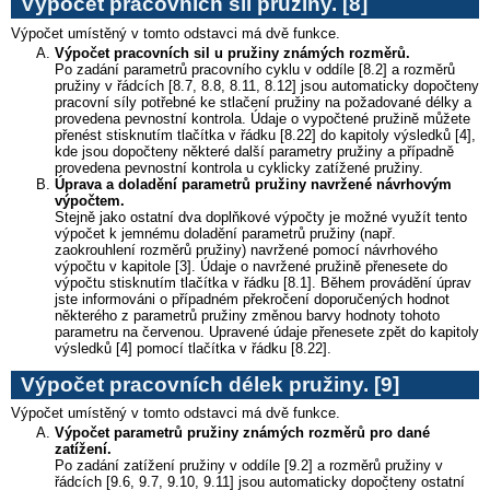
Výpočet pracovních sil pružiny.
[8]
Výpočet umístěný v tomto odstavci má dvě funkce.
Výpočet pracovních sil u pružiny známých rozměrů.
Po zadání parametrů pracovního cyklu v oddíle [8.2] a rozměrů
pružiny v řádcích [8.7, 8.8, 8.11, 8.12] jsou automaticky dopočteny
pracovní síly potřebné ke stlačení pružiny na požadované délky a
provedena pevnostní kontrola. Údaje o vypočtené pružině můžete
přenést stisknutím tlačítka v řádku [8.22] do kapitoly výsledků [4],
kde jsou dopočteny některé další parametry pružiny a případně
provedena pevnostní kontrola u cyklicky zatížené pružiny.
Úprava a doladění
parametrů pružiny navržené návrhovým
výpočtem.
Stejně jako ostatní dva doplňkové výpočty je možné využít tento
výpočet k jemnému doladění parametrů pružiny (např.
zaokrouhlení rozměrů pružiny) navržené pomocí návrhového
výpočtu v kapitole [3]. Údaje o navržené pružině přenesete do
výpočtu stisknutím tlačítka v řádku [8.1]. Během provádění úprav
jste informováni o případném překročení doporučených hodnot
některého z parametrů pružiny změnou barvy hodnoty tohoto
parametru na červenou. Upravené údaje přenesete zpět do kapitoly
výsledků [4] pomocí tlačítka v řádku [8.22].
Výpočet pracovních délek pružiny.
[9]
Výpočet umístěný v tomto odstavci má dvě funkce.
Výpočet parametrů pružiny známých rozměrů pro dané
zatížení.
Po zadání zatížení pružiny v oddíle [9.2] a rozměrů pružiny v
řádcích [9.6, 9.7, 9.10, 9.11] jsou automaticky dopočteny ostatní