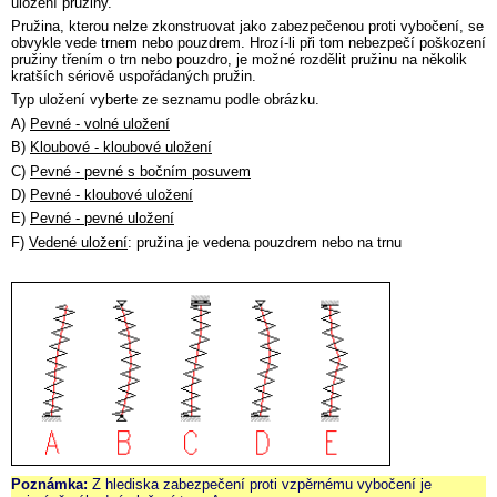
uložení pružiny.
Pružina, kterou nelze zkonstruovat jako zabezpečenou proti vybočení, se
obvykle vede trnem nebo pouzdrem. Hrozí-li při tom nebezpečí poškození
pružiny třením o trn nebo pouzdro, je možné rozdělit pružinu na několik
kratších sériově uspořádaných pružin.
Typ uložení vyberte ze seznamu podle obrázku.
A)
Pevné - volné uložení
B)
Kloubové - kloubové uložení
C)
Pevné - pevné s bočním posuvem
D)
Pevné - kloubové uložení
E)
Pevné - pevné uložení
F)
Vedené uložení
: pružina je vedena pouzdrem nebo na trnu
Poznámka:
Z hlediska zabezpečení proti vzpěrnému vybočení je