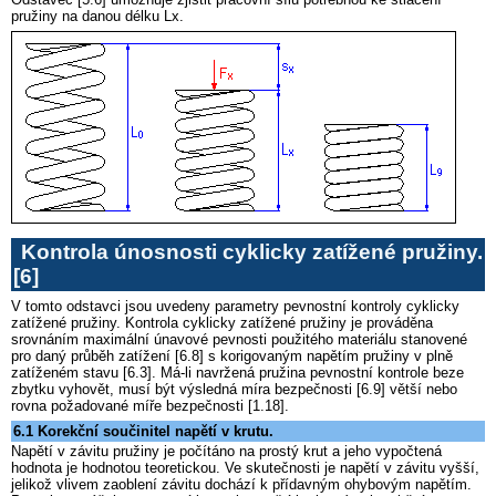
pružiny na danou délku Lx.
Kontrola únosnosti cyklicky zatížené pružiny.
[6]
V tomto odstavci jsou uvedeny parametry pevnostní kontroly cyklicky
zatížené pružiny. Kontrola cyklicky zatížené pružiny je prováděna
srovnáním maximální únavové pevnosti použitého materiálu stanovené
pro daný průběh zatížení [6.8] s korigovaným napětím pružiny v plně
zatíženém stavu [6.3]. Má-li navržená pružina pevnostní kontrole beze
zbytku vyhovět, musí být výsledná míra bezpečnosti [6.9] větší nebo
rovna požadované míře bezpečnosti [1.18].
6.1 Korekční součinitel napětí v krutu.
Napětí v závitu pružiny je počítáno na prostý krut a jeho vypočtená
hodnota je hodnotou teoretickou. Ve skutečnosti je napětí v závitu vyšší,
jelikož vlivem zaoblení závitu dochází k přídavným ohybovým napětím.