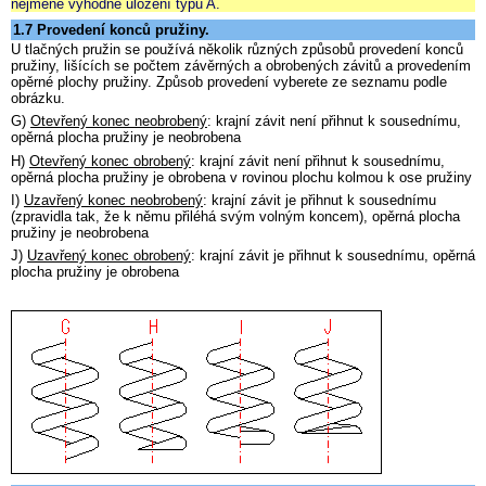
nejméně výhodné uložení typu A.
1.7 Provedení konců pružiny.
U tlačných pružin se používá několik různých způsobů provedení konců
pružiny, lišících se počtem závěrných a obrobených závitů a provedením
opěrné plochy pružiny. Způsob provedení vyberete ze seznamu podle
obrázku.
G)
Otevřený konec neobrobený
: krajní závit není přihnut k sousednímu,
opěrná plocha pružiny je neobrobena
H)
Otevřený konec obrobený
: krajní závit není přihnut k sousednímu,
opěrná plocha pružiny je obrobena v rovinou plochu kolmou k ose pružiny
I)
Uzavřený konec neobrobený
: krajní závit je přihnut k sousednímu
(zpravidla tak, že k němu přiléhá svým volným koncem), opěrná plocha
pružiny je neobrobena
J)
Uzavřený konec obrobený
: krajní závit je přihnut k sousednímu, opěrná
plocha pružiny je obrobena