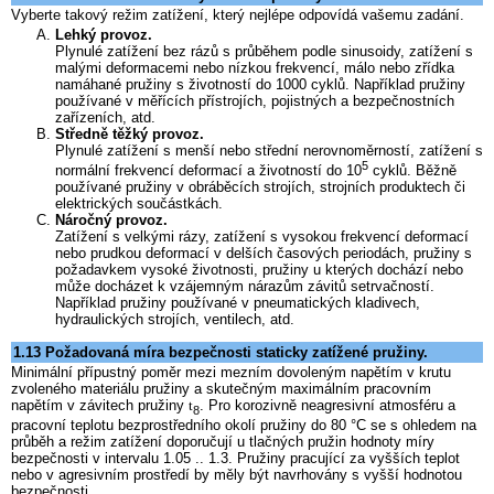
Vyberte takový režim zatížení, který nejlépe odpovídá vašemu zadání.
Lehký provoz.
Plynulé zatížení bez rázů s průběhem podle sinusoidy, zatížení s
malými deformacemi nebo nízkou frekvencí, málo nebo zřídka
namáhané pružiny s životností do 1000 cyklů. Například pružiny
používané v měřících přístrojích, pojistných a bezpečnostních
zařízeních, atd.
Středně těžký provoz.
Plynulé zatížení s menší nebo střední nerovnoměrností, zatížení s
5
normální frekvencí deformací a životností do 10
cyklů. Běžně
používané pružiny v obráběcích strojích, strojních produktech či
elektrických součástkách.
Náročný provoz.
Zatížení s velkými rázy, zatížení s vysokou frekvencí deformací
nebo prudkou deformací v delších časových periodách, pružiny s
požadavkem vysoké životnosti, pružiny u kterých dochází nebo
může docházet k vzájemným nárazům závitů setrvačností.
Například pružiny používané v pneumatických kladivech,
hydraulických strojích, ventilech, atd.
1.13 Požadovaná míra bezpečnosti staticky zatížené pružiny.
Minimální přípustný poměr mezi mezním dovoleným napětím v krutu
zvoleného materiálu pružiny a skutečným maximálním pracovním
napětím v závitech pružiny
. Pro korozivně neagresivní atmosféru a
t
8
pracovní teplotu bezprostředního okolí pružiny do 80 °C se s ohledem na
průběh a režim zatížení doporučují u tlačných pružin hodnoty míry
bezpečnosti v intervalu 1.05 .. 1.3. Pružiny pracující za vyšších teplot
nebo v agresivním prostředí by měly být navrhovány s vyšší hodnotou
bezpečnosti.