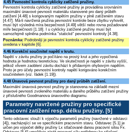
4.45 Pevnostní kontrola cyklicky zatížené pružiny.
Pevnostní kontrola cyklicky zatížené pružiny je prováděna srovnáním
maximální únavové pevnosti materiálu stanovené pro daný průběh
zatížení [4.48] s korigovaným napětím pružiny v plně zatíženém stavu
[4.47]. Má-li navržená pružina pevnostní kontrole beze zbytku vyhovět,
musí být výsledná míra bezpečnosti [4.49] větší nebo rovna požadované
míře bezpečnosti [1.18]. I u cyklicky zatížené pružiny musí být
samozřejmě splněna podmínka "statické" pevnostní kontroly [4.38].
Poznámka:
Podrobněji je pevnostní kontrola cyklicky zatížené pružiny
uvedena v kapitole [6].
4.46 Korekční součinitel napětí v krutu.
Napětí v závitu pružiny je počítáno na prostý krut a jeho vypočtená
hodnota je hodnotou teoretickou. Ve skutečnosti je napětí v závitu vyšší,
jelikož vlivem zaoblení závitu dochází k přídavným ohybovým napětím.
Proto je pro účely pevnostní kontroly napětí korigováno korekčním
součinitelem (viz. řádek [1.19]).
4.48 Únavová pevnost pružiny pro daný průběh zatížení.
Maximální únavová pevnost pružiny je stanovena na základě mezní
únavové pevnosti zvoleného materiálu a daného průběhu zatížení pružiny
z příslušného Goodmanova únavového diagramu.
Parametry navržené pružiny pro specifické
pracovní zatížení resp. délku pružiny.
[5]
Tento odstavec slouží k výpočtu parametrů pružiny (navržené v odstavci
[4]), nacházející se ve specifickém pracovním stavu. Odstavec [5.1] je
určen pro výpočet délky pružiny Lx stlačované danou pracovní silou Fx.
Odstavec [5.6] umožňuje zjistit pracovní sílu potřebnou ke stlačení