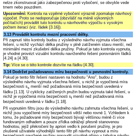
nelze zkonstruovat jako zabezpečenou proti vybočení, se obvykle vede
trnem nebo pouzdrem.
Upozornění:
Kontrola na vzpěrné vybočení výrazně zpomaluje návrhový
výpočet. Proto se nedoporučuje (obzvlášť na méně výkonných
počítačích) provádět tuto kontrolu u návrhového výpočtu s vysokým
počtem iterací (viz. řádek [3.16]).
3.13 Provádět kontrolu mezní pracovní délky.
Při zapnutí této kontroly budou z výsledného návrhu vyjmuta všechna
řešení, u nichž vychází délka pružiny v plně zatíženém stavu menší, než
minimální mezní zkušební délka pružiny. Pokud je tato kontrola vypnuta,
je vhodné provézt vizuální kontrolu navrženého řešení porovnáním řádků
[4.24] a [4.30].
Tip:
Více se o této kontrole dozvíte na řádku [4.30].
3.14 Dodržet požadovanou míru bezpečnosti u pevnostní kontroly.
Pokud je tento filtr řešení nastaven na hodnotu "Ano", budou z
výsledného návrhu vyjmuta všechna řešení, u nichž je vypočtená míra
bezpečnosti s
menší než požadovaná míra bezpečnosti uvedená v
s
řádku [1.13]. U cyklicky zatížených pružin budou vyjmuta také řešení, u
nichž je vypočtená míra bezpečnosti s
menší než požadovaná míra
f
bezpečnosti uvedená v řádku [1.18].
Při vypnutém filtru jsou do výsledného návrhu zahrnuta všechna řešení, u
nichž jsou vypočtené míry bezpečnosti větší nebo rovné 1. Vzhledem k
tomu, že požadované míry bezpečnosti bývají většinou méně či více
fundovaným odhadem a pouze zřídka odrážejí přesně stanovenou
hodnotou, jejíž překročení by apriori vedlo k porušení pružiny, je pro
zkušené uživatele výhodnější tento filtr při návrhu vypnout a míru
bezpečnosti navržené pružiny posoudit vizuálně přímo v tabulce návrhu