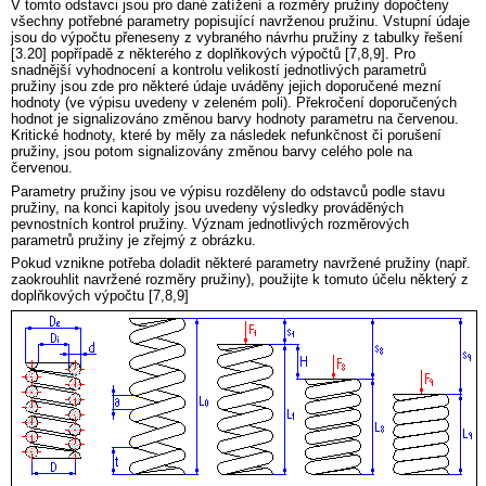
V tomto odstavci jsou pro dané zatížení a rozměry pružiny dopočteny
všechny potřebné parametry popisující navrženou pružinu. Vstupní údaje
jsou do výpočtu přeneseny z vybraného návrhu pružiny z tabulky řešení
[3.20] popřípadě z některého z doplňkových výpočtů [7,8,9]. Pro
snadnější vyhodnocení a kontrolu velikostí jednotlivých parametrů
pružiny jsou zde pro některé údaje uváděny jejich doporučené mezní
hodnoty (ve výpisu uvedeny v zeleném poli). Překročení doporučených
hodnot je signalizováno změnou barvy hodnoty parametru na červenou.
Kritické hodnoty, které by měly za následek nefunkčnost či porušení
pružiny, jsou potom signalizovány změnou barvy celého pole na
červenou.
Parametry pružiny jsou ve výpisu rozděleny do odstavců podle stavu
pružiny, na konci kapitoly jsou uvedeny výsledky prováděných
pevnostních kontrol pružiny. Význam jednotlivých rozměrových
parametrů pružiny je zřejmý z obrázku.
Pokud vznikne potřeba doladit některé parametry navržené pružiny (např.
zaokrouhlit navržené rozměry pružiny), použijte k tomuto účelu některý z
doplňkových výpočtu [7,8,9]