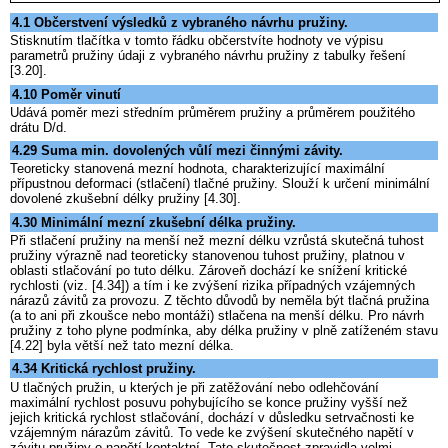
4.1 Občerstvení výsledků z vybraného návrhu pružiny.
Stisknutím tlačítka v tomto řádku občerstvíte hodnoty ve výpisu
parametrů pružiny údaji z vybraného návrhu pružiny z tabulky řešení
[3.20].
4.10 Poměr vinutí
Udává poměr mezi středním průměrem pružiny a průměrem použitého
drátu D/d.
4.29 Suma min. dovolených vůlí mezi činnými závity.
Teoreticky stanovená mezní hodnota, charakterizující maximální
přípustnou deformaci (stlačení) tlačné pružiny. Slouží k určení minimální
dovolené zkušební délky pružiny [4.30].
4.30 Minimální mezní zkušební délka pružiny.
Při stlačení pružiny na menší než mezní délku vzrůstá skutečná tuhost
pružiny výrazně nad teoreticky stanovenou tuhost pružiny, platnou v
oblasti stlačování po tuto délku. Zároveň dochází ke snížení kritické
rychlosti (viz. [4.34]) a tím i ke zvýšení rizika případných vzájemných
nárazů závitů za provozu. Z těchto důvodů by neměla být tlačná pružina
(a to ani při zkoušce nebo montáži) stlačena na menší délku. Pro návrh
pružiny z toho plyne podmínka, aby délka pružiny v plně zatíženém stavu
[4.22] byla větší než tato mezní délka.
4.34 Kritická rychlost pružiny.
U tlačných pružin, u kterých je při zatěžování nebo odlehčování
maximální rychlost posuvu pohybujícího se konce pružiny vyšší než
jejich kritická rychlost stlačování, dochází v důsledku setrvačnosti ke
vzájemným nárazům závitů. To vede ke zvýšení skutečného napětí v
závitu pružiny o napětí kontaktní. Tato skutečnost zpravidla velmi