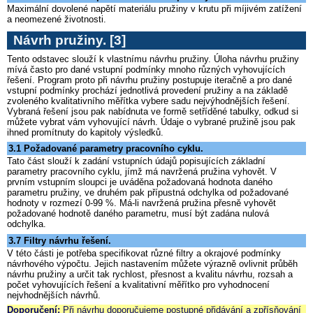
Maximální dovolené napětí materiálu pružiny v krutu při míjivém zatížení
a neomezené životnosti.
Návrh pružiny.
[3]
Tento odstavec slouží k vlastnímu návrhu pružiny. Úloha návrhu pružiny
mívá často pro dané vstupní podmínky mnoho různých vyhovujících
řešení. Program proto při návrhu pružiny postupuje iteračně a pro dané
vstupní podmínky prochází jednotlivá provedení pružiny a na základě
zvoleného kvalitativního měřítka vybere sadu nejvýhodnějších řešení.
Vybraná řešení jsou pak nabídnuta ve formě setříděné tabulky, odkud si
můžete vybrat vám vyhovující návrh. Údaje o vybrané pružině jsou pak
ihned promítnuty do kapitoly výsledků.
3.1 Požadované parametry pracovního cyklu.
Tato část slouží k zadání vstupních údajů popisujících základní
parametry pracovního cyklu, jímž má navržená pružina vyhovět. V
prvním vstupním sloupci je uváděna požadovaná hodnota daného
parametru pružiny, ve druhém pak přípustná odchylka od požadované
hodnoty v rozmezí 0-99 %. Má-li navržená pružina přesně vyhovět
požadované hodnotě daného parametru, musí být zadána nulová
odchylka.
3.7 Filtry návrhu řešení.
V této části je potřeba specifikovat různé filtry a okrajové podmínky
návrhového výpočtu. Jejich nastavením můžete výrazně ovlivnit průběh
návrhu pružiny a určit tak rychlost, přesnost a kvalitu návrhu, rozsah a
počet vyhovujících řešení a kvalitativní měřítko pro vyhodnocení
nejvhodnějších návrhů.
Doporučení:
Při návrhu doporučujeme postupné přidávání a zpřísňování