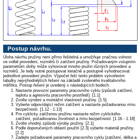
Postup návrhu.
Úloha návrhu pružiny není přímo řešitelná a umožňuje značnou volnost
ve volbě provedení, rozměrů či zatížení pružiny. Požadovaným vstupním
parametrům úlohy může vyhovovat mnoho pružin různých provedení a
rozměrů. Je tedy nutné postupovat iteračně a postupně vyhodnocovat
jednotlivé provedení pružin. Výpočet řeší tento problém vytvořením
tabulky nejvýhodnějších řešení na základě zvoleného kvalitativního
měřítka. Postup řešení je uvedený v následujících bodech.
Nastavte provozní parametry pracovního cyklu (způsob zatížení,
teplotu a agresivitu pracovního prostředí). [1.1]
Zvolte výrobní a montážní vlastnosti pružiny. [1.5]
Vyberte odpovídající režim zatížení a nastavte požadovanou míru
bezpečnosti. [1.12 - 1.13]
Pro cyklicky zatíženou pružinu nastavte režim cyklického
zatížení, požadovanou životnost a míru bezpečnosti. [1.16 - 1.18]
Zvolte vhodný způsob výroby pružiny. [2.1]
Podle doporučených oblastí použití [2.3] vyberte materiál pružiny.
[2.2]
Zadejte požadované parametry pracovního cyklu (zatížení, délka a