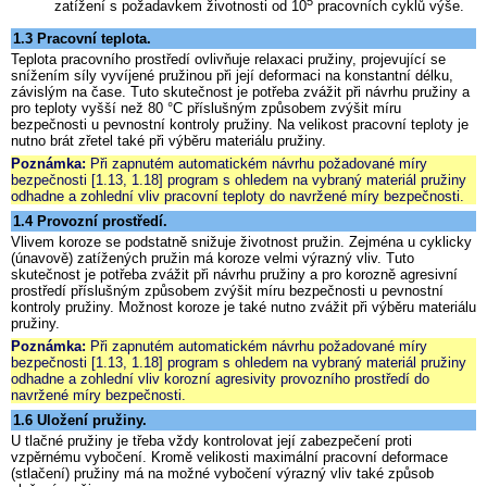
5
zatížení s požadavkem životnosti od 10
pracovních cyklů výše.
1.3 Pracovní teplota.
Teplota pracovního prostředí ovlivňuje relaxaci pružiny, projevující se
snížením síly vyvíjené pružinou při její deformaci na konstantní délku,
závislým na čase. Tuto skutečnost je potřeba zvážit při návrhu pružiny a
pro teploty vyšší než 80 °C příslušným způsobem zvýšit míru
bezpečnosti u pevnostní kontroly pružiny. Na velikost pracovní teploty je
nutno brát zřetel také při výběru materiálu pružiny.
Poznámka:
Při zapnutém automatickém návrhu požadované míry
bezpečnosti [1.13, 1.18] program s ohledem na vybraný materiál pružiny
odhadne a zohlední vliv pracovní teploty do navržené míry bezpečnosti.
1.4 Provozní prostředí.
Vlivem koroze se podstatně snižuje životnost pružin. Zejména u cyklicky
(únavově) zatížených pružin má koroze velmi výrazný vliv. Tuto
skutečnost je potřeba zvážit při návrhu pružiny a pro korozně agresivní
prostředí příslušným způsobem zvýšit míru bezpečnosti u pevnostní
kontroly pružiny. Možnost koroze je také nutno zvážit při výběru materiálu
pružiny.
Poznámka:
Při zapnutém automatickém návrhu požadované míry
bezpečnosti [1.13, 1.18] program s ohledem na vybraný materiál pružiny
odhadne a zohlední vliv korozní agresivity provozního prostředí do
navržené míry bezpečnosti.
1.6 Uložení pružiny.
U tlačné pružiny je třeba vždy kontrolovat její zabezpečení proti
vzpěrnému vybočení. Kromě velikosti maximální pracovní deformace
(stlačení) pružiny má na možné vybočení výrazný vliv také způsob