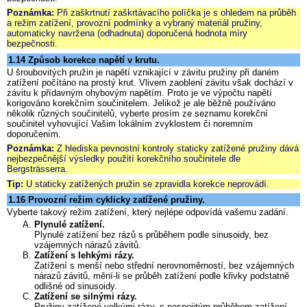
Poznámka:
Při zaškrtnutí zaškrtávacího políčka je s ohledem na průběh
a režim zatížení, provozní podmínky a vybraný materiál pružiny,
automaticky navržena (odhadnuta) doporučená hodnota míry
bezpečnosti.
1.14 Způsob korekce napětí v krutu.
U šroubovitých pružin je napětí vznikající v závitu pružiny při daném
zatížení počítáno na prostý krut. Vlivem zaoblení závitu však dochází v
závitu k přídavným ohybovým napětím. Proto je ve výpočtu napětí
korigováno korekčním součinitelem. Jelikož je ale běžně používáno
několik různých součinitelů, vyberte prosím ze seznamu korekční
součinitel vyhovující Vašim lokálním zvyklostem či noremním
doporučením.
Poznámka:
Z hlediska pevnostní kontroly staticky zatížené pružiny dává
nejbezpečnější výsledky použití korekčního součinitele dle
Bergsträsserra.
Tip:
U staticky zatížených pružin se zpravidla korekce neprovádí.
1.16 Provozní režim cyklicky zatížené pružiny.
Vyberte takový režim zatížení, který nejlépe odpovídá vašemu zadání.
Plynulé zatížení.
Plynulé zatížení bez rázů s průběhem podle sinusoidy, bez
vzájemných nárazů závitů.
Zatížení s lehkými rázy.
Zatížení s menší nebo střední nerovnoměrností, bez vzájemných
nárazů závitů, mění-li se průběh zatížení podle křivky podstatně
odlišné od sinusoidy.
Zatížení se silnými rázy.
Pružiny zatížené velkými rázy, s nespojitým průběhem zatížení,