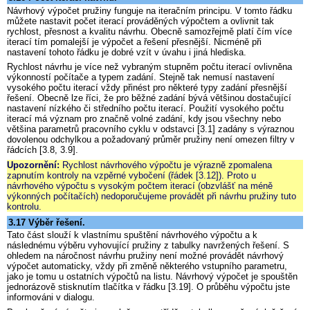
Návrhový výpočet pružiny funguje na iteračním principu. V tomto řádku
můžete nastavit počet iterací prováděných výpočtem a ovlivnit tak
rychlost, přesnost a kvalitu návrhu. Obecně samozřejmě platí čím více
iterací tím pomalejší je výpočet a řešení přesnější. Nicméně při
nastavení tohoto řádku je dobré vzít v úvahu i jiná hlediska.
Rychlost návrhu je více než vybraným stupněm počtu iterací ovlivněna
výkonností počítače a typem zadání. Stejně tak nemusí nastavení
vysokého počtu iterací vždy přinést pro některé typy zadání přesnější
řešení. Obecně lze říci, že pro běžné zadání bývá většinou dostačující
nastavení nízkého či středního počtu iterací. Použití vysokého počtu
iterací má význam pro značně volné zadání, kdy jsou všechny nebo
většina parametrů pracovního cyklu v odstavci [3.1] zadány s výraznou
dovolenou odchylkou a požadovaný průměr pružiny není omezen filtry v
řádcích [3.8, 3.9].
Upozornění:
Rychlost návrhového výpočtu je výrazně zpomalena
zapnutím kontroly na vzpěrné vybočení (řádek [3.12]). Proto u
návrhového výpočtu s vysokým počtem iterací (obzvlášť na méně
výkonných počítačích) nedoporučujeme provádět při návrhu pružiny tuto
kontrolu.
3.17 Výběr řešení.
Tato část slouží k vlastnímu spuštění návrhového výpočtu a k
následnému výběru vyhovující pružiny z tabulky navržených řešení. S
ohledem na náročnost návrhu pružiny není možné provádět návrhový
výpočet automaticky, vždy při změně některého vstupního parametru,
jako je tomu u ostatních výpočtů na listu. Návrhový výpočet je spouštěn
jednorázově stisknutím tlačítka v řádku [3.19]. O průběhu výpočtu jste
informováni v dialogu.