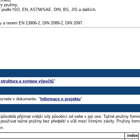
změrů.
y pružiny.
ů podle ISO, EN, ASTM/SAE, DIN, BS, JIS a dalších.
tury a norem EN 13906-2, DIN 2089-2, DIN 2097.
 struktura a syntaxe výpočtů
".
leznete v dokumentu "
Informace o projektu
".
 způsobilá přijímat vnější síly působící od sebe v její ose. Tažné pružiny fo
používat tažné pružiny bez předpětí s vůlí mezi činnými závity. Pružiny form
in:
index