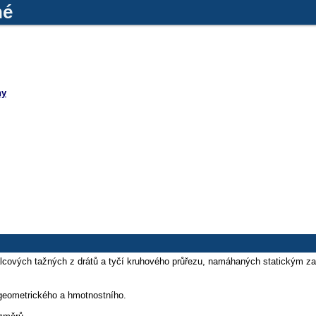
né
ny
válcových tažných z drátů a tyčí kruhového průřezu, namáhaných statickým 
 geometrického a hmotnostního.