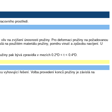
racovního prostředí.
ý vliv na zvýšení únosnosti pružiny. Pro deformaci pružiny na požadovanou
vislá na použitém materiálu pružiny, poměru vinutí a způsobu navíjení. U
ružiny pak bývá zpravidla v mezích 0.2*D < t < 0.4*D.
 vyhovující řešení. Volba provedení konců pružiny je závislá na