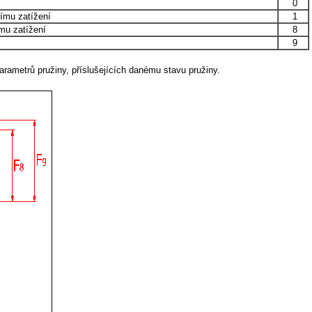
0
ímu zatížení
1
mu zatížení
8
9
rametrů pružiny, příslušejících danému stavu pružiny.