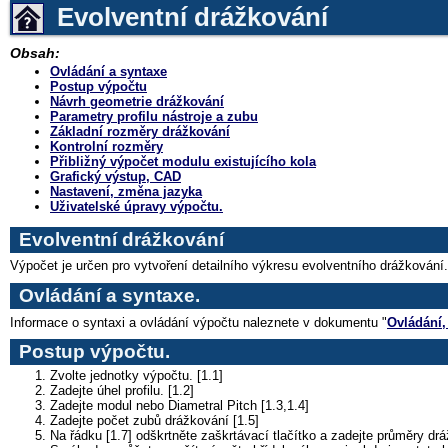
Evolventní drážkování
Obsah:
Ovládání a syntaxe
Postup výpočtu
Návrh geometrie drážkování
Parametry profilu nástroje a zubu
Základní rozměry drážkování
Kontrolní rozměry
Přibližný výpočet modulu existujícího kola
Grafický výstup, CAD
Nastavení, změna jazyka
Uživatelské úpravy výpočtu.
Evolventní drážkování
Výpočet je určen pro vytvoření detailního výkresu evolventního drážkování.
Ovládání a syntaxe.
Informace o syntaxi a ovládání výpočtu naleznete v dokumentu "
Ovládání,
Postup výpočtu.
Zvolte jednotky výpočtu. [1.1]
Zadejte úhel profilu. [1.2]
Zadejte modul nebo Diametral Pitch [1.3,1.4]
Zadejte počet zubů drážkování [1.5]
Na řádku [1.7] odškrtněte zaškrtávací tlačítko a zadejte průměry drá