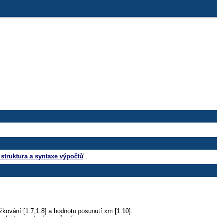
 struktura a syntaxe výpočtů
".
žkování [1.7,1.8] a hodnotu posunutí xm [1.10].