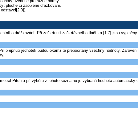
hodnoty uvedené pro různé normy.
 být ploché či zaoblené drážkování.
odstavci[2.0]).
lventního drážkování. Při zaškrtnutí zaškrtávacího tlačítka [1.7] jsou vypln
přepnutí jednotek budou okamžitě přepočítány všechny hodnoty. Zároveň se p
ky.
tral Pitch a při výběru z tohoto seznamu je vybraná hodnota automaticky 