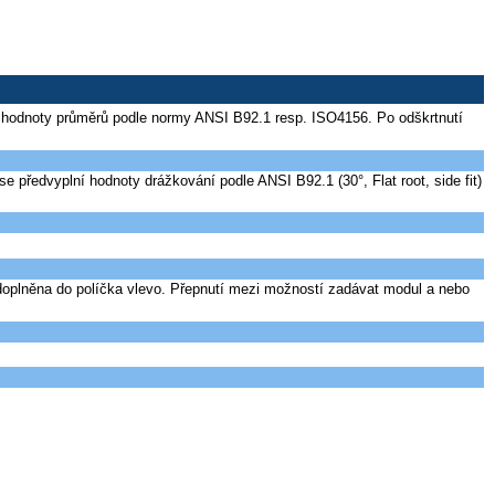
ěny hodnoty průměrů podle normy ANSI B92.1 resp. ISO4156. Po odškrtnutí
ředvyplní hodnoty drážkování podle ANSI B92.1 (30°, Flat root, side fit)
doplněna do políčka vlevo. Přepnutí mezi možností zadávat modul a nebo