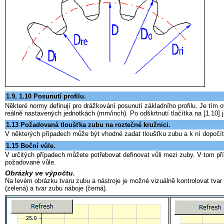
1.9, 1.10 Posunutí profilu.
Některé normy definují pro drážkování posunutí základního profilu. Je tím
reálně nastavených jednotkách (mm/inch). Po odškrtnutí tlačítka na [1.10] 
1.13 Požadovaná tloušťka zubu na roztečné kružnici.
V některých případech může být vhodné zadat tloušťku zubu a k ní dopočíta
1.15 Boční vůle.
V určitých případech můžete potřebovat definovat vůli mezi zuby. V tom pří
požadované vůle.
Obrázky ve výpočtu.
Na levém obrázku tvaru zubu a nástroje je možné vizuálně kontrolovat tvar
(zelená) a tvar zubu náboje (černá).