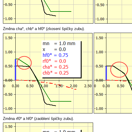
Změna cha*, chb* a
hf0* (zkosení špičky zubu).
Změna rf0* a
hf0* (zaoblení špičky zubu).