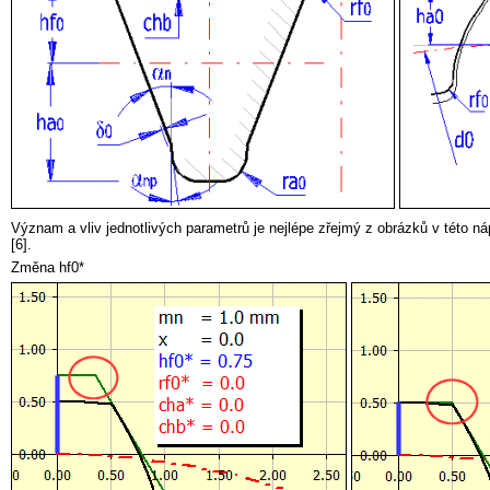
Význam a vliv jednotlivých parametrů je nejlépe zřejmý z obrázků v této ná
[6].
Změna hf0*