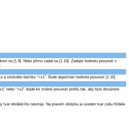
kem na [1.9]. Nebo přímo zadat na [1.10]. Zadejte hodnotu posunutí v
.
 a stiskněte tlačítko ">x1". Bude dopočítán hodnota posunutí [1.10].
">x1" nebo ">x2" dojde ke změně posunutí profilu tak, aby bylo dosaženo
ný tvar obráběcího nástroje. Na pravém obrázku je uveden tvar zubu hřídele