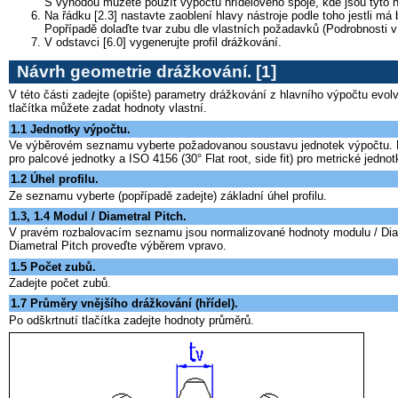
S výhodou můžete použít výpočtu hřídelového spoje, kde jsou tyto 
Na řádku [2.3] nastavte zaoblení hlavy nástroje podle toho jestli má
Popřípadě dolaďte tvar zubu dle vlastních požadavků (Podrobnosti v 
V odstavci [6.0] vygenerujte profil drážkování.
Návrh geometrie drážkování. [1]
V této části zadejte (opište) parametry drážkování z hlavního výpočtu evo
tlačítka můžete zadat hodnoty vlastní.
1.1 Jednotky výpočtu.
Ve výběrovém seznamu vyberte požadovanou soustavu jednotek výpočtu. Při 
pro palcové jednotky a ISO 4156 (30° Flat root, side fit) pro metrické jednot
1.2 Úhel profilu.
Ze seznamu vyberte (popřípadě zadejte) základní úhel profilu.
1.3, 1.4 Modul / Diametral Pitch.
V pravém rozbalovacím seznamu jsou normalizované hodnoty modulu / Diame
Diametral Pitch proveďte výběrem vpravo.
1.5 Počet zubů.
Zadejte počet zubů.
1.7 Průměry vnějšího drážkování (hřídel).
Po odškrtnutí tlačítka zadejte hodnoty průměrů.