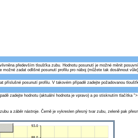
 ovlivněna především tloušťka zubu. Hodnotu posunutí je možné měnit posuvní
je možné zadat odlišné posunutí profilu pro náboj (můžete tak dosáhnout vůle)
t příslušné posunutí profilu. V takovém případě zadejte požadovanou tloušťku
padě zadejte hodnotu (aktuální hodnota je vpravo) a po stisknutím tlačítka 
 zubu a záběr nástroje. Černě je vykreslen přesný tvar zubu, zeleně pak přes