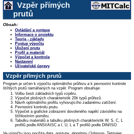
Vzpěr přímých
prutů
Obsah:
Ovládání a syntaxe
Informace o projektu
Teorie - základy
Postup výpočtu
Uložení prutu
Profil a materiál
Výpočet a kontrola
Nastavení
Uživatelské úpravy
Vzpěr přímých prutů
Program je určen k výpočtu optimálního průřezu a k pevnostní kontrole
štíhlých prutů namáhaných na vzpěr. Program obsahuje:
Volbu šesti základních typů vzpěru.
Výpočet plošných charakteristik 20ti typů průřezů.
Návrh optimálního profilu vyhovujícího zadanému zatížení.
Pevnostní kontrolu prutu.
Výpočet a grafické zobrazení dovoleného napětí závislého na
štíhlostním poměru.
Tabulku materiálů a tabulku plošných charakteristik W, S, C, L
profilů podle ANSI/AISC a I, U, L a T profilů podle DIN/ISO.
Ve výpočtu jsou použita data, postupy, algoritmy (Johnson, Tetmajer,