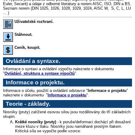
Euler, Secant) a údaje z odborné literatury a norem AISC, ISO, DIN a BS.
Seznam norem (DIN 1025, 1026, 1028, 1029, 1024, AISC W, S, C, L, LU
... )
Uživatelské rozhraní.
Stáhnout.
Ceník, koupit.
Ovládání a syntaxe.
Informace o syntaxi a ovládání výpočtu naleznete v dokumentu
"
Ovládání, struktura a syntaxe výpočtů
".
Informace o projektu.
Informace o účelu, použití a ovládání odstavce "
Informace o projektu
"
naleznete v dokumentu "
Informace o projektu
".
Teorie - základy
.
Nosníky (pruty) zatížené osovou silou jsou rozdělovány do tří základních
skupin.
Krátké nosníky (pruty)
- k poruše/deformaci dochází při dosažení
meze kluzu v tlaku. Nosníky jsou namáhané prostým tlakem.
Kritická síla se vypočte podle vzorce: