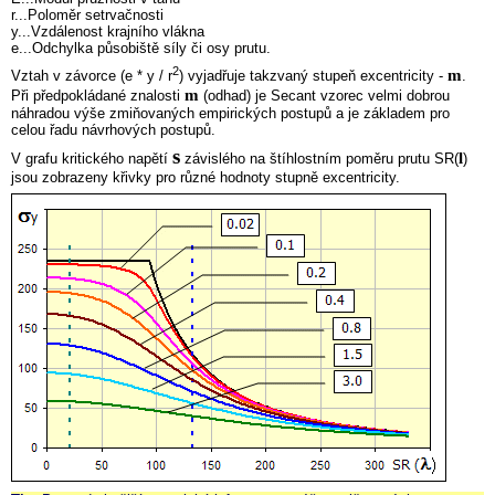
r...Poloměr setrvačnosti
y...Vzdálenost krajního vlákna
e...Odchylka působiště síly či osy prutu.
2
m
Vztah v závorce (e * y / r
) vyjadřuje takzvaný stupeň excentricity -
.
m
Při předpokládané znalosti
(odhad) je Secant vzorec velmi dobrou
náhradou výše zmiňovaných empirických postupů a je základem pro
celou řadu návrhových postupů.
s
l
V grafu kritického napětí
závislého na štíhlostním poměru prutu SR(
)
jsou zobrazeny křivky pro různé hodnoty stupně excentricity.