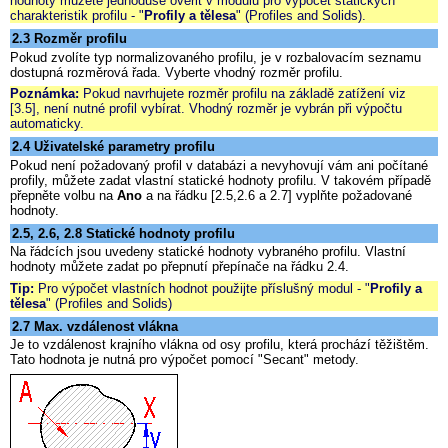
hodnoty můžete jednoduše ověřit v modulu pro výpočet statických
charakteristik profilu - "
Profily a tělesa
" (Profiles and Solids).
2.3 Rozměr profilu
Pokud zvolíte typ normalizovaného profilu, je v rozbalovacím seznamu
dostupná rozměrová řada. Vyberte vhodný rozměr profilu.
Poznámka:
Pokud navrhujete rozměr profilu na základě zatížení viz
[3.5], není nutné profil vybírat. Vhodný rozměr je vybrán při výpočtu
automaticky.
2.4 Uživatelské parametry profilu
Pokud není požadovaný profil v databázi a nevyhovují vám ani počítané
profily, můžete zadat vlastní statické hodnoty profilu. V takovém případě
přepněte volbu na
Ano
a na řádku [2.5,2.6 a 2.7] vyplňte požadované
hodnoty.
2.5, 2.6, 2.8 Statické hodnoty profilu
Na řádcích jsou uvedeny statické hodnoty vybraného profilu. Vlastní
hodnoty můžete zadat po přepnutí přepínače na řádku 2.4
.
Tip:
Pro výpočet vlastních hodnot použijte příslušný modul - "
Profily a
tělesa
" (Profiles and Solids)
2.7 Max. vzdálenost vlákna
Je to vzdálenost krajního vlákna od osy profilu, která prochází těžištěm.
Tato hodnota je nutná pro výpočet pomocí "Secant" metody.