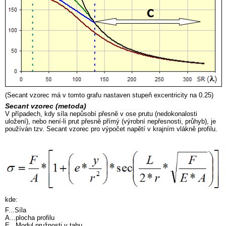
(Secant vzorec má v tomto grafu nastaven stupeň excentricity na 0.25)
Secant vzorec (metoda)
V případech, kdy síla nepůsobí přesně v ose prutu (nedokonalosti
uložení), nebo není-li prut přesně přímý (výrobní nepřesnosti, průhyb), je
používán tzv. Secant vzorec pro výpočet napětí v krajním vlákně profilu.
kde:
F...Síla
A...plocha profilu
E...Modul pružnosti v tahu