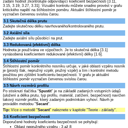
zadání hodnot zkontrolujte odpovídající koeficient bezpečnosti [3.11,
3.15, 3.19, 3.27, 3.31]. Vizuální kontrolu můžete snadno provést v grafu
kritického napětí na štíhlostním poměru. Aktuální štíhlostní poměr je
vyznačen červenou svislou čarou.
3.1 Skutečná délka prutu
Zadejte skutečnou délku navrhovaného/kontrolovaného prutu.
3.2 Axiální síla
Zadejte axiální sílu působící na prut.
3.3 Redukovaná (efektivní) délka
Hodnota je používána ve výpočtech. Je to skutečná délka [3.1]
vynásobená koeficientem redukované (efektivní) délky [1.6].
3.4 Štíhlostní poměr
Štíhlostní poměr konkrétního nosníku určuje, v jaké oblasti vzpěru nosník
je (prostý tlak, nepružný vzpěr, pružný vzpěr) a tím i kontrolní metodu
použitou pro zjištění koeficientu bezpečnosti. V grafu je aktuální
štíhlostní poměr vyznačen červenou svislou čarou.
3.5 Návrh rozměrů profilu
Po stisknutí tlačítka "
Spustit
" je na základě zadaných vstupních údajů
(uložení a délka prutu, typ profilu, materiál, zatížení, bezpečnost) navržen
takový rozměr profilu, který zadaným podmínkám vyhoví. Návrh je
prováděn metodou "
Secant
".
Tip:
Více o metodě "
Secant
" naleznete v kapitole "Teorie - základy".
3.6 Koeficient bezpečnosti
Doporučené hodnoty koeficientu bezpečnosti se pohybují:
Oblast nepružného vzpěru - 3 až 8