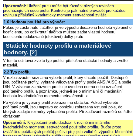
Upozornění:
Uložení prutu může být různé v různých rovinách
procházejících osou prutu. Kontrolu je pak nutné provádět pro každou
rovinu a příslušný kvadratický moment setrvačnosti zvlášť.
1.6 Hodnota použitá pro výpočet
Pokud je zaškrtnuto tlačítko, je ve výpočtu dosazena hodnota vybraného
koeficientu, po odškrtnutí tlačítka můžete zadat vlastní hodnotu
koeficientu redukované (efektivní) délky prutu.
Statické hodnoty profilu a materiálové
hodnoty
. [2]
V tomto odstavci zvolte typ profilu, příslušné statické hodnoty a zvolte
materiál.
2.2 Typ profilu
V rozbalovacím seznamu vyberte profil, který chcete použít. Dostupné
jsou počítané profily, vybrané válcované profily podle ANSI/AISC a podle
DIN. V závorce za názvem profilu je uvedena norma nebo označení
počítaného profilu a poznámka, jedná-li se o minimální či maximální
hodnotu kvadratického momentu setrvačnosti Ix.
Po výběru je vybraný profil zobrazen na obrázku. Pokud vyberete
počítaný profil, jsou napravo od obrázku zobrazena vstupní pole, do
kterých zadejte rozměry vybraného profilu. Při zadávání rozměrů se řiďte
obrázkem.
Upozornění:
K vybočení prutu dochází k rovině minimálního
kvadratického momentu setrvačnosti použitého profilu. Buďte proto
(zvláště u počítaných profilů) pečliví při jejich volbě či výpočtu. Minimální