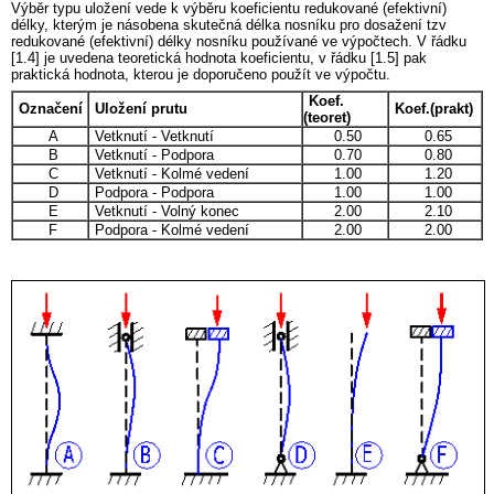
Výběr typu uložení vede k výběru koeficientu redukované (efektivní)
délky, kterým je násobena skutečná délka nosníku pro dosažení tzv
redukované (efektivní) délky nosníku používané ve výpočtech. V řádku
[1.4] je uvedena teoretická hodnota koeficientu, v řádku [1.5] pak
praktická hodnota, kterou je doporučeno použít ve výpočtu.
Koef.
Označení
Uložení prutu
Koef.(prakt)
(teoret)
A
Vetknutí - Vetknutí
0.50
0.65
B
Vetknutí - Podpora
0.70
0.80
C
Vetknutí - Kolmé vedení
1.00
1.20
D
Podpora - Podpora
1.00
1.00
E
Vetknutí - Volný konec
2.00
2.10
F
Podpora - Kolmé vedení
2.00
2.00