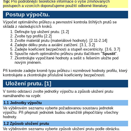
Tip:
Pro podrobnější teoretické informace o výše zmiňovaných
postupech a vzorcích doporučujeme použití odborné literatury.
Postup výpočtu
.
Výpočet optimálního průřezu a pevnostní kontrola štíhlých prutů se
skládá z následujících kroků.
Definujte typ uložení prutu. [1.2]
Zvolte typ profilu [2.2]
Zvolte materiál prutu (materiálové hodnoty). [2.11-2.14]
Zadejte délku prutu a axiální zatížení. [3.1, 3.2]
Zadejte koeficient bezpečnosti a stupeň excentricity. [3.6, 3.7]
Spusťte návrh optimálního průřezu prutu tlačítkem "
Spustit
".
Zkontrolujte vypočítané hodnoty a sešit s řešením uložte pod
novým jménem.
Při kontrole zadejte kromě typu průřezu i rozměrové hodnoty profilu, který
kontrolujete a zkontrolujte příslušné koeficienty bezpečnosti.
Uložení prutu
. [1]
V tomto odstavci zvolte jednotky výpočtu a způsob uložení prutu
namáhaného na vzpěr.
1.1 Jednotky výpočtu
Ve výběrovém seznamu vyberte požadovanou soustavu jednotek
výpočtu. Při přepnutí jednotek budou okamžitě přepočítány všechny
hodnoty.
1.2 Způsob uložení prutu
Ve výběrovém seznamu vyberte způsob uložení prutu podle obrázku.