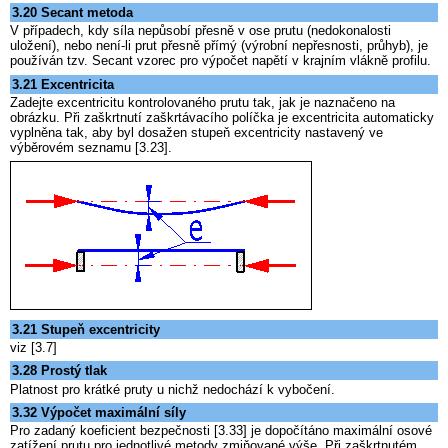
3.20 Secant metoda
V případech, kdy síla nepůsobí přesně v ose prutu (nedokonalosti
uložení), nebo není-li prut přesně přímý (výrobní nepřesnosti, průhyb), je
používán tzv. Secant vzorec pro výpočet napětí v krajním vlákně profilu.
3.21 Excentricita
Zadejte excentricitu kontrolovaného prutu tak, jak je naznačeno na
obrázku. Při zaškrtnutí zaškrtávacího políčka je excentricita automaticky
vyplněna tak, aby byl dosažen stupeň excentricity nastavený ve
výběrovém seznamu [3.23].
3.21 Stupeň excentricity
viz [3.7]
3.28 Prostý tlak
Platnost pro krátké pruty u nichž nedochází k vybočení.
3.32 Výpočet maximální síly
Pro zadaný koeficient bezpečnosti [3.33] je dopočítáno maximální osové
zatížení prutu pro jednotlivé metody zmiňované výše. Při zaškrtnutém