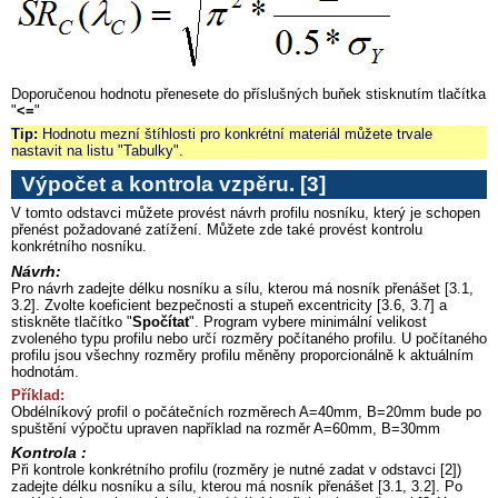
Doporučenou hodnotu přenesete do příslušných buňek stisknutím tlačítka
"
<=
"
Tip:
Hodnotu mezní štíhlosti pro konkrétní materiál můžete trvale
nastavit na listu "Tabulky".
Výpočet a kontrola vzpěru
. [3]
V tomto odstavci můžete provést návrh profilu nosníku, který je schopen
přenést požadované zatížení. Můžete zde také provést kontrolu
konkrétního nosníku.
Návrh:
Pro návrh zadejte délku nosníku a sílu, kterou má nosník přenášet [3.1,
3.2]. Zvolte koeficient bezpečnosti a stupeň excentricity [3.6, 3.7] a
stiskněte tlačítko "
Spočítat
". Program vybere minimální velikost
zvoleného typu profilu nebo určí rozměry počítaného profilu. U počítaného
profilu jsou všechny rozměry profilu měněny proporcionálně k aktuálním
hodnotám.
Příklad:
Obdélníkový profil o počátečních rozměrech A=40mm, B=20mm bude po
spuštění výpočtu upraven například na rozměr A=60mm, B=30mm
Kontrola :
Při kontrole konkrétního profilu (rozměry je nutné zadat v odstavci [2])
zadejte délku nosníku a sílu, kterou má nosník přenášet [3.1, 3.2]. Po