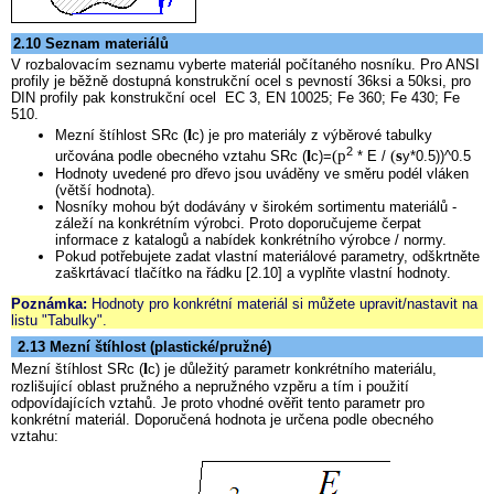
2.10 Seznam materiálů
V rozbalovacím seznamu vyberte materiál počítaného nosníku. Pro ANSI
profily je běžně dostupná konstrukční ocel s pevností 36ksi a 50ksi, pro
DIN profily pak konstrukční ocel EC 3, EN 10025; Fe 360; Fe 430; Fe
510
.
l
Mezní štíhlost SRc (
c) je pro materiály z výběrové tabulky
2
l
(p
(
s
určována podle obecného vztahu SRc (
c)=
* E /
y*0.5))^0.5
Hodnoty uvedené pro dřevo jsou uváděny ve směru podél vláken
(větší hodnota).
Nosníky mohou být dodávány v širokém sortimentu materiálů -
záleží na konkrétním výrobci. Proto doporučujeme čerpat
informace z katalogů a nabídek konkrétního výrobce / normy.
Pokud potřebujete zadat vlastní materiálové parametry, odškrtněte
zaškrtávací tlačítko na řádku [2.10] a vyplňte vlastní hodnoty.
Poznámka:
Hodnoty pro konkrétní materiál si můžete upravit/nastavit na
listu "Tabulky".
2.13 Mezní štíhlost (plastické/pružné)
l
Mezní štíhlost SRc (
c) je důležitý parametr konkrétního materiálu,
rozlišující oblast pružného a nepružného vzpěru a tím i použití
odpovídajících vztahů. Je proto vhodné ověřit tento parametr pro
konkrétní materiál. Doporučená hodnota je určena podle obecného
vztahu: