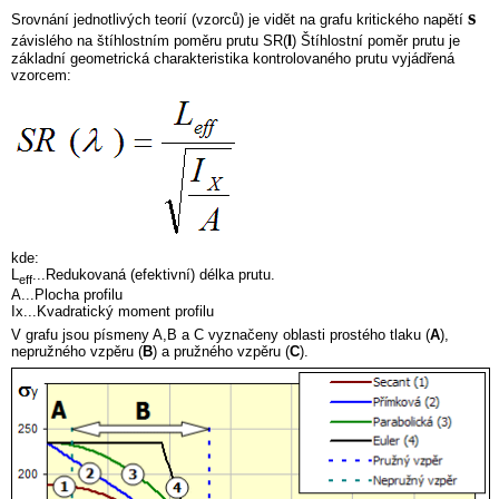
s
Srovnání jednotlivých teorií (vzorců) je vidět na grafu kritického napětí
l
závislého na štíhlostním poměru prutu SR(
) Štíhlostní poměr prutu je
základní geometrická charakteristika kontrolovaného prutu vyjádřená
vzorcem:
kde:
L
...Redukovaná (efektivní) délka prutu.
eff
A...Plocha profilu
Ix...Kvadratický moment profilu
V grafu jsou písmeny A,B a C vyznačeny oblasti prostého tlaku (
A
),
nepružného vzpěru (
B
) a pružného vzpěru (
C
).