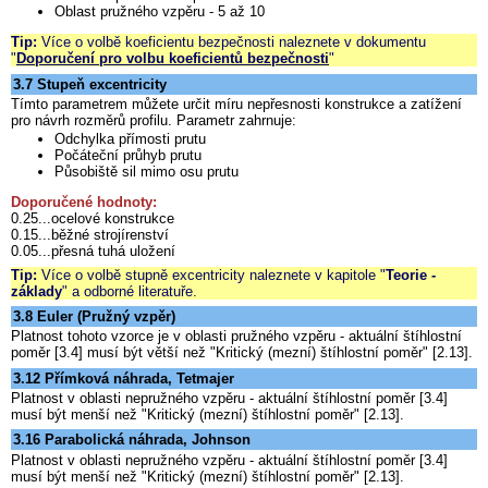
Oblast pružného vzpěru - 5 až 10
Tip:
Více o volbě koeficientu bezpečnosti naleznete v dokumentu
"
Doporučení pro volbu koeficientů bezpečnosti
"
3.7 Stupeň excentricity
Tímto parametrem můžete určit míru nepřesnosti konstrukce a zatížení
pro návrh rozměrů profilu. Parametr zahrnuje:
Odchylka přímosti prutu
Počáteční průhyb prutu
Působiště sil mimo osu prutu
Doporučené hodnoty:
0.25...ocelové konstrukce
0.15...běžné strojírenství
0.05...přesná tuhá uložení
Tip:
Více o volbě stupně excentricity naleznete v kapitole "
Teorie -
základy
" a odborné literatuře.
3.8 Euler (Pružný vzpěr)
Platnost tohoto vzorce je v oblasti pružného vzpěru - aktuální štíhlostní
poměr [3.4] musí být větší než "Kritický (mezní) štíhlostní poměr" [2.13].
3.12 Přímková náhrada, Tetmajer
Platnost v oblasti nepružného vzpěru - aktuální štíhlostní poměr [3.4]
musí být menší než "Kritický (mezní) štíhlostní poměr" [2.13].
3.16 Parabolická náhrada, Johnson
Platnost v oblasti nepružného vzpěru - aktuální štíhlostní poměr [3.4]
musí být menší než "Kritický (mezní) štíhlostní poměr" [2.13].