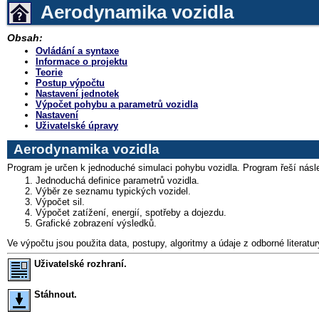
Aerodynamika vozidla
Obsah:
Ovládání a syntaxe
Informace o projektu
Teorie
Postup výpočtu
Nastavení jednotek
Výpočet pohybu a parametrů vozidla
Nastavení
Uživatelské úpravy
Aerodynamika vozidla
Program je určen k jednoduché simulaci pohybu vozidla. Program řeší násle
Jednoduchá definice parametrů vozidla.
Výběr ze seznamu typických vozidel.
Výpočet sil.
Výpočet zatížení, energií, spotřeby a dojezdu.
Grafické zobrazení výsledků.
Ve výpočtu jsou použita data, postupy, algoritmy a údaje z odborné literatur
Uživatelské rozhraní.
Stáhnout.