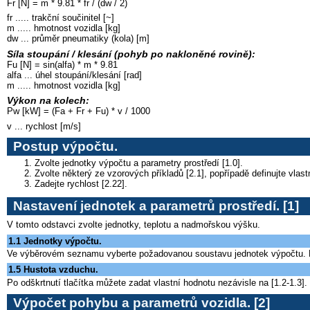
Fr [N] = m * 9.81 * fr / (dw / 2)
fr ..... trakční součinitel [~]
m ..... hmotnost vozidla [kg]
dw ... průměr pneumatiky (kola) [m]
Síla stoupání / klesání (pohyb po nakloněné rovině):
Fu [N] = sin(alfa) * m * 9.81
alfa ... úhel stoupání/klesání [rad]
m ..... hmotnost vozidla [kg]
Výkon na kolech:
Pw [kW] = (Fa + Fr + Fu) * v / 1000
v ... rychlost [m/s]
Postup výpočtu
.
Zvolte jednotky výpočtu a parametry prostředí [1.0].
Zvolte některý ze vzorových příkladů [2.1], popřípadě definujte vlast
Zadejte rychlost [2.22].
Nastavení jednotek a parametrů prostředí
. [1]
V tomto odstavci zvolte jednotky, teplotu a nadmořskou výšku.
1.1 Jednotky výpočtu.
Ve výběrovém seznamu vyberte požadovanou soustavu jednotek výpočtu. P
1.5 Hustota vzduchu.
Po odškrtnutí tlačítka můžete zadat vlastní hodnotu nezávisle na [1.2-1.3].
Výpočet pohybu a parametrů vozidla
. [2]