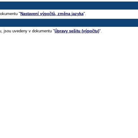
dokumentu "
Nastavení výpočtů, změna jazyka
".
tu, jsou uvedeny v dokumentu "
Úpravy sešitu (výpočtu)
".