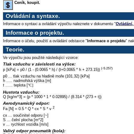
Ceník, koupit.
Ovládání a syntaxe.
Informace o syntaxi a ovládání výpočtu naleznete v dokumentu "
Ovládání,
Informace o projektu.
Informace o účelu, použití a ovládání odstavce "
Informace o projektu
" na
Teorie
.
Ve výpočtu jsou použité následující vzorce:
Tlak vzduchu v závislosti na výšce:
(-5.257)
p [kPa] = p0 / (1 - (0.0065 * h) / (t+0.0065 * h + 273.15))
p0 ... tlak vzduchu na hladině moře (101.32) [kPa]
h ..... nadmořská výška [m]
t ...... teplota [
°C]
Hustota vzduchu:
Q [kg/m^3] = (p * 1000 * 1 * 0.02895) / (8.314 * (273 + t))
Aerodynamický odpor:
2
Fa [N] = 0.5 * Q * cx * S * v
cx ... součinitel odporu [~]
S ... čelní plocha [m^2]
v ... rychlost vozidla [m/s]
Valivý odpor pneumatik (kola):