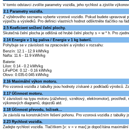
V tomto odstavci zvolíte parametry vozidla, jeho rychlost a zjistíte výkon
2.1 Parametry vozidla.
Z výběrového seznamu vyberte vzorové vozidlo. Pokud budete upravovat par
výpočtu a výsledků. Pro definici vlastních hodnot odškrtněte tlačítko na řád
2.5 Koeficient snížení čelní plochy.
Skutečná čelní plocha je odlišná od hrubé čelní plochy s = w * h. Pro zjed
2.14 Energie v 1 kg paliva / Energie v 1 kg baterií.
Pohybuje se v závislosti na zpracování a výrobci v rozsahu:
Benzín: 12.1 - 12.9 kWh/kg
Nafta: 11.6 - 11.9 kWh/kg
Baterie:
LiIon: 0.14 - 0.2 kWh/kg
LiFePO4: 0.12 - 0.16 kWh/kg
Olovo: 0.035-0.045 kWh/kg
2.16 Maximální výkon motoru.
Pro vzorová vozidla z tabulky jsou hodnoty získané z podkladů výrobců. Za
2.17 Účinnost motoru.
V závislosti na typu motoru (zážehový, vznětový, elektromotor), prostředí
výkonových diagramů, dojezdů atd.
2.18 Účinnost převodu, ložisek…
Je závislá na konstrukčním řešení pohonu. Pro vzorová vozidla z tabulky j
2.23 Rychlost vozidla.
Zadejte rychlost vozidla. Tlačítkem [v: v = v max] je dopočítána maximální 