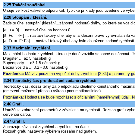
2.25 Trakční součinitel.
Určuje velikost valivého odporu kol. Typické příklady jsou uvedené ve výbě
2.28 Stoupání / klesání.
Zadejte úhel stoupání (klesání...záporná hodnota) dráhy, po které se vozidl
a
a
[
:
= 0] ... nastaví úhel na hodnotu 0
a
[
: Fu = -Fr] ... nastaví takový úhel aby síla klesání právě vyrovnala sílu v
a
[
: Fu = -Fr-Fa] ... nastaví takový úhel aby bylo dosaženo zadané rychlosti
2.33 Maximální zrychlení.
Maximální hodnota zrychlení, kterou je dané vozidlo schopné dosáhnout. J
Dragster ... až 5 násobek g
Supersporty ... až 1.5 násobek g
Bežná vozidla ... 0.2 - 0.8 násobek g
Poznámka:
Má vliv pouze na výpočet doby zrychlení [2.34] a parametry gra
2.34 Teoretický čas pro dosažení zadané rychlosti
Teoretický čas, dosažitelný za předpokladu ideálního konstantního maximá
(omezení možností přenosu výkonu pneumatika/silnice).
Poznámka:
Hodnota se bude rozcházet s oficiálními (naměřenými) údaji. 
2.46 Graf I.
Umožňuje zobrazení parametrů v závislosti na rychlosti. Rozsah grafu vy
červenou čarou.
2.47 Graf II.
Zobrazuje závislost zrychlení a rychlosti na čase.
Rozsah grafu nastavíte výběrem rozsahu nad grafem.