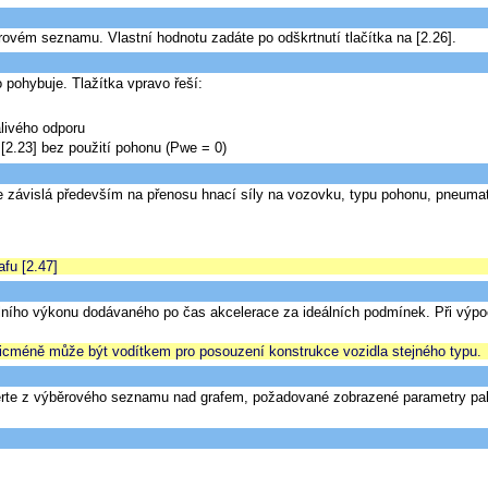
rovém seznamu. Vlastní hodnotu zadáte po odškrtnutí tlačítka na [2.26].
o pohybuje. Tlažítka vpravo řeší:
alivého odporu
 [2.23] bez použití pohonu (Pwe = 0)
e závislá především na přenosu hnací síly na vozovku, typu pohonu, pneumat
fu [2.47]
lního výkonu dodávaného po čas akcelerace za ideálních podmínek. Při výpočt
Nicméně může být vodítkem pro posouzení konstrukce vozidla stejného typu.
berte z výběrového seznamu nad grafem, požadované zobrazené parametry pa