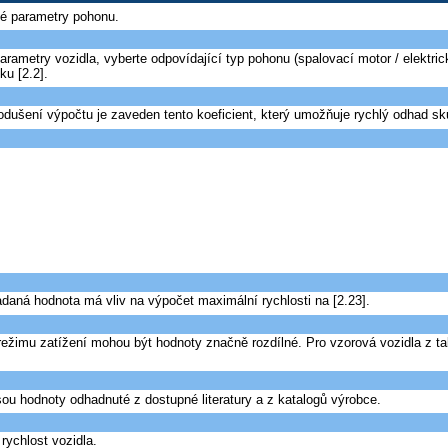
ové parametry pohonu.
ametry vozidla, vyberte odpovídající typ pohonu (spalovací motor / elektric
ku [2.2].
nodušení výpočtu je zaveden tento koeficient, který umožňuje rychlý odhad sku
daná hodnota má vliv na výpočet maximální rychlosti na [2.23].
, režimu zatížení mohou být hodnoty značně rozdílné. Pro vzorová vozidla z 
sou hodnoty odhadnuté z dostupné literatury a z katalogů výrobce.
rychlost vozidla.