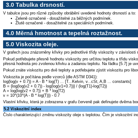
3.0 Tabulka drsností.
V tabulce jsou pro různé způsoby obrábění uvedené hodnoty drsností a to:
Zeleně označené - dosažitelné za běžných podmínek.
Žlutě označené - dosažitelné za speciálních podmínek.
4.0 Měrná hmotnost a tepelná roztažnost.
5.0 Viskozita oleje.
V grafech jsou znázorněny křivky pro jednotlivé třídy viskozity v závislosti
Pokud potřebujete přesně hodnotu viskozity pro určitou teplotu a třídu visko
přesná hodnota pro zvolenou křivku a zadanou teplotu. Na řádku [5.7] je uv
Pokud znáte viskozitu pro dvě teploty a potřebujete zjistit viskozitu pro lib
Viskozita je počítána podle vzorců (dle ASTM D341):
log(log(v + 0.7)) = A - B * log(T) ... [T...Kelvin, v...cSt, A,B ... constants]
B = {log(log(v2 + 0.7)) - log(log(v1+0.7))} / (log(T1)-log(T2))
A = log(log(v2 + 0.7)) + B * log(T2)
v = 10^(10^(A - B * log(T))) - 0.7
Vlastní křivku, která je zobrazena v grafu červeně pak definujete dvěma b
5.2 Viskozitní index
Číslo charakterizující změnu viskozity oleje s teplotou. Čím je viskozitní i