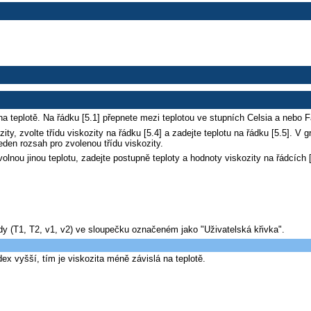
 na teplotě. Na řádku [5.1] přepnete mezi teplotou ve stupních Celsia a nebo Fa
zity, zvolte třídu viskozity na řádku [5.4] a zadejte teplotu na řádku [5.5]. V
eden rozsah pro zvolenou třídu viskozity.
ovolnou jinou teplotu, zadejte postupně teploty a hodnoty viskozity na řádcích [
ody (T1, T2, v1, v2) ve sloupečku označeném jako "Uživatelská křivka".
ndex vyšší, tím je viskozita méně závislá na teplotě.