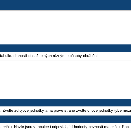
a tabulku drsností dosažitelných různými způsoby obrábění.
. Zvolte zdrojové jednotky a na pravé straně zvolte cílové jednotky (dvě možn
eriálu. Navíc jsou v tabulce i odpovídající hodnoty pevnosti materiálu. Pop