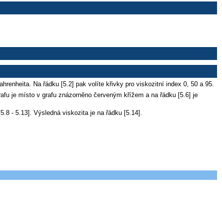
hrenheita. Na řádku [5.2] pak volíte křivky pro viskozitní index 0, 50 a 95.
 grafu je místo v grafu znázorněno červeným křížem a na řádku [5.6] je
5.8 - 5.13]. Výsledná viskozita je na řádku [5.14].