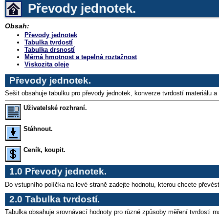
Převody jednotek.
Obsah:
Převody jednotek
Tabulka tvrdostí
Tabulka drsností
Měrná hmotnost a tepelná roztažnost
Viskozita oleje
Převody jednotek.
Sešit obsahuje tabulku pro převody jednotek, konverze tvrdostí materiálu 
Uživatelské rozhraní.
Stáhnout.
Ceník, koupit.
1.0 Převody jednotek.
Do vstupního políčka na levé straně zadejte hodnotu, kterou chcete převést
2.0 Tabulka tvrdostí.
Tabulka obsahuje srovnávací hodnoty pro různé způsoby měření tvrdosti mat