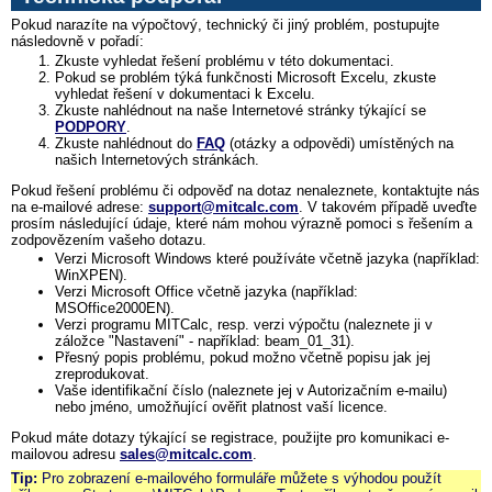
Pokud narazíte na výpočtový, technický či jiný problém, postupujte
následovně v pořadí:
Zkuste vyhledat řešení problému v této dokumentaci.
Pokud se problém týká funkčnosti Microsoft Excelu, zkuste
vyhledat řešení v dokumentaci k Excelu.
Zkuste nahlédnout na naše Internetové stránky týkající se
PODPORY
.
Zkuste nahlédnout do
FAQ
(otázky a odpovědi) umístěných na
našich Internetových stránkách.
Pokud řešení problému či odpověď na dotaz nenaleznete, kontaktujte nás
na e-mailové adrese:
support@mitcalc.com
. V takovém případě uveďte
prosím následující údaje, které nám mohou výrazně pomoci s řešením a
zodpovězením vašeho dotazu.
Verzi Microsoft Windows které používáte včetně jazyka (například:
WinXPEN).
Verzi Microsoft Office včetně jazyka (například:
MSOffice2000EN).
Verzi programu MITCalc, resp. verzi výpočtu (naleznete ji v
záložce "Nastavení" - například: beam_01_31).
Přesný popis problému, pokud možno včetně popisu jak jej
zreprodukovat.
Vaše identifikační číslo (naleznete jej v Autorizačním e-mailu)
nebo jméno, umožňující ověřit platnost vaší licence.
Pokud máte dotazy týkající se registrace, použijte pro komunikaci e-
mailovou adresu
sales@mitcalc.com
.
Tip:
Pro zobrazení e-mailového formuláře můžete s výhodou použít